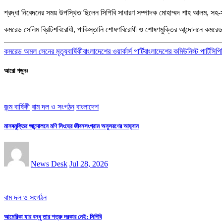
শ্রদ্ধা নিবেদনের সময় উপস্থিত ছিলেন সিপিবি সাধারণ সম্পাদক মোহাম্মদ শাহ আলম, সহ-সা
কমরেড সেলিম ব্রিটিশবিরোধী, পাকিস্তানি শোষণবিরোধী ও শোষণমুক্তির আন্দোলনে কমরেড 
কমরেড অমল সেনের মৃত্যূবার্ষিকী
বাংলাদেশের ওয়ার্কার্স পার্টি
বাংলাদেশের কমিউনিস্ট পার্টি
সিপি
আরো পড়ুনঃ
জন্ম বার্ষিকী
বাম দল ও সংগঠন
বাংলাদেশ
মানবমুক্তির আন্দোলনে মণি সিংহের জীবনসংগ্রাম অনুসরণের আহ্বান
News Desk
Jul 28, 2026
বাম দল ও সংগঠন
আমেরিকা যার বন্ধু তার শত্রু দরকার নেই: সিপিবি