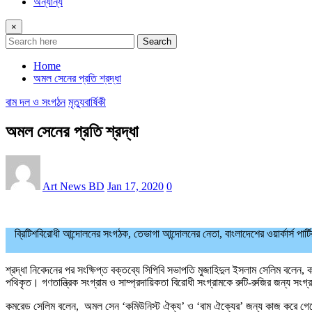
অন্যান্য
×
Search
Home
অমল সেনের প্রতি শ্রদ্ধা
বাম দল ও সংগঠন
মৃত্যুবার্ষিকী
অমল সেনের প্রতি শ্রদ্ধা
Art News BD
Jan 17, 2020
0
ব্রিটিশবিরোধী আন্দোলনের সংগঠক, তেভাগা আন্দোলনের নেতা, বাংলাদেশের ওয়ার্কার্স পার
শ্রদ্ধা নিবেদনের পর সংক্ষিপ্ত বক্তব্যে সিপিবি সভাপতি মুজাহিদুল ইসলাম সেলিম বলেন, 
পথিকৃত। গণতান্ত্রিক সংগ্রাম ও সাম্প্রদায়িকতা বিরোধী সংগ্রামকে রুটি-রুজির জন্য স
কমরেড সেলিম বলেন, অমল সেন ‘কমিউনিস্ট ঐক্য’ ও ‘বাম ঐক্যের’ জন্য কাজ করে গেছেন। 