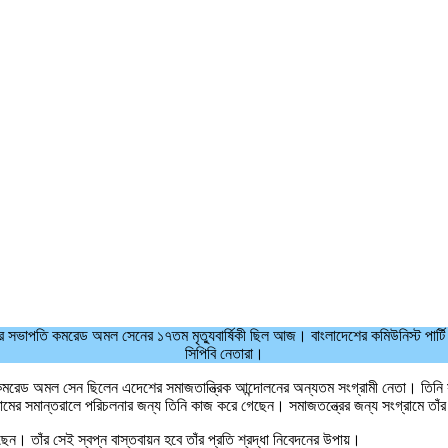
্টির সভাপতি কমরেড অমল সেনের ১৭তম মৃত্যুবার্ষিকী ছিল আজ। বাংলাদেশের কমিউনিস্ট পার্টি (
সিপিবি নেতারা।
কমরেড অমল সেন ছিলেন এদেশের সমাজতান্ত্রিক আন্দোলনের অন্যতম সংগ্রামী নেতা। তিনি সাম্র
ংগ্রামের সমান্তরালে পরিচলনার জন্য তিনি কাজ করে গেছেন। সমাজতন্ত্রের জন্য সংগ্রামে ত
তাঁর সেই স্বপ্ন বাস্তবায়ন হবে তাঁর প্রতি শ্রদ্ধা নিবেদনের উপায়।