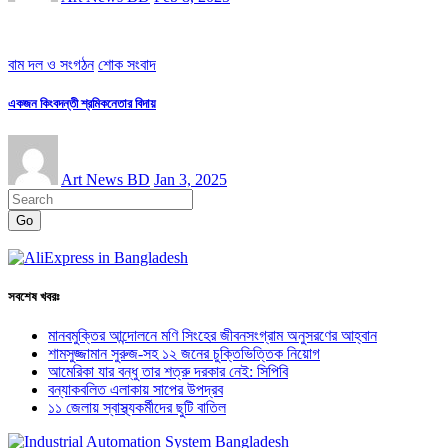
বাম দল ও সংগঠন
শোক সংবাদ
একজন কিংবদন্তী শ্রমিকনেতার বিদায়
Art News BD
Jan 3, 2025
Go
সবশেষ খবরঃ
মানবমুক্তির আন্দোলনে মণি সিংহের জীবনসংগ্রাম অনুসরণের আহ্বান
শামসুজ্জামান সুরুজ-সহ ১২ জনের চুক্তিভিত্তিক নিয়োগ
আমেরিকা যার বন্ধু তার শত্রু দরকার নেই: সিপিবি
বন্যাকবলিত এলাকায় সাপের উপদ্রব
১১ জেলায় স্বাস্থ্যকর্মীদের ছুটি বাতিল