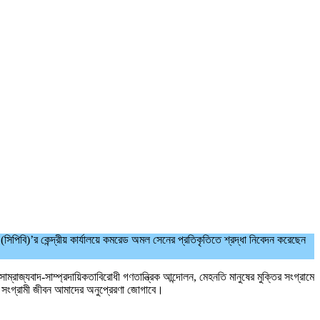
সিপিবি)’র কেন্দ্রীয় কার্যালয়ে কমরেড অমল সেনের প্রতিকৃতিতে শ্রদ্ধা নিবেদন করেছেন
াজ্যবাদ-সাম্প্রদায়িকতাবিরোধী গণতান্ত্রিক আন্দোলন, মেহনতি মানুষের মুক্তির সংগ্রামে
াঁর সংগ্রামী জীবন আমাদের অনুপ্রেরণা জোগাবে।