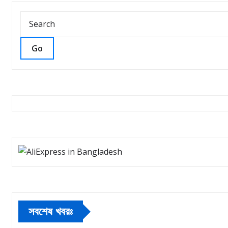
Go
সবশেষ খবরঃ