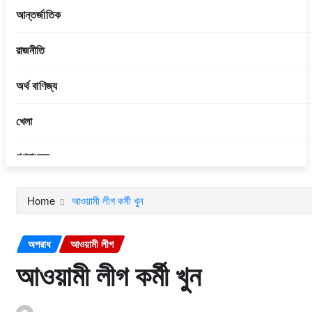
আন্তর্জাতিক
রাজনীতি
অর্থ বাণিজ্য
খেলা
গণমাধ্যম
আইন শৃঙ্খলা
Home
আওয়ামী লীগ কর্মী খুন
বিনোদন
অপরাধ
আওয়ামী লীগ
প্রবাসী
আওয়ামী লীগ কর্মী খুন
ফিচার