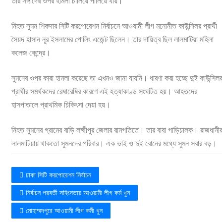
তার সঙ্গীদের ওপর হামলা চালিয়ে পালিয়ে যায়।
নিহত সুমন শিকদার সিটি করপোরেশন নির্বাচনে আওয়ামী লীগ মনোনীত কাউন্সিলর প্রার্থী
সৈয়দ হাসান নূর ইসলামের পোলিং এজেন্ট ছিলেন। তার দায়িত্ব ছিল লালমাটিয়া মহিলা
কলেজ কেন্দ্রে।
সুমনের ওপর কারা হামলা করেছে তা এখনও জানা যায়নি। ধারণা করা হচ্ছে দুই কাউন্সিল
প্রার্থীর সমর্থকদের রেষারেষির কারণে এই হত্যাকাণ্ড সংঘটিত হয়। আহতদের
হাসপাতালে প্রাথমিক চিকিৎসা দেয়া হয়।
নিহত সুমনের গ্রামের বাড়ি লক্ষ্মীপুর জেলার রামগতিতে। তার বাবা গাড়িচালক। রাজধানী
লালমাটিয়ায় থাকতো সুমনদের পরিবার। এক ভাই ও দুই বোনের মধ্যে সুমন সবার বড়।
ঢাকা সিটি করপোরেশন নির্বাচন
নির্বাচন পরবর্তী সহিংসতায় আওয়ামী লীগ কর্ম খুন
মোহাম্মদপুরে আওয়ামী লীগ কর্মী খুন