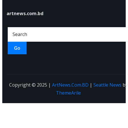
artnews.com.bd
Go
Copyright © 2025 |
ArtNews.Com.BD
|
Seattle News
by
ThemeArile