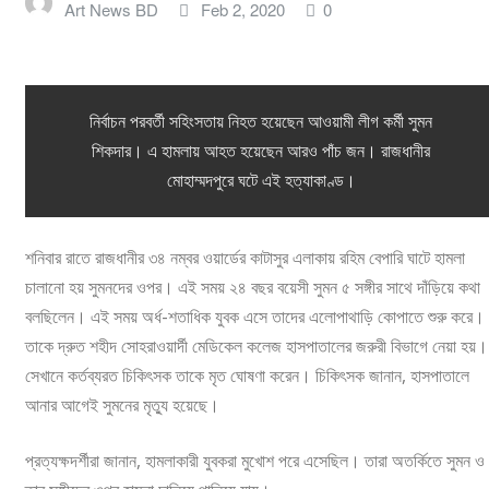
Art News BD
Feb 2, 2020
0
লাইফস্টাইল
অন্যান্য
নির্বাচন পরবর্তী সহিংসতায় নিহত হয়েছেন আওয়ামী লীগ কর্মী সুমন
শিকদার। এ হামলায় আহত হয়েছেন আরও পাঁচ জন। রাজধানীর
মোহাম্মদপুরে ঘটে এই হত্যাকাণ্ড।
শনিবার রাতে রাজধানীর ৩৪ নম্বর ওয়ার্ডের কাটাসুর এলাকায় রহিম বেপারি ঘাটে হামলা
চালানো হয় সুমনদের ওপর। এই সময় ২৪ বছর বয়েসী সুমন ৫ সঙ্গীর সাথে দাঁড়িয়ে কথা
বলছিলেন। এই সময় অর্ধ-শতাধিক যুবক এসে তাদের এলোপাথাড়ি কোপাতে শুরু করে।
তাকে দ্রুত শহীদ সোহরাওয়ার্দী মেডিকেল কলেজ হাসপাতালের জরুরী বিভাগে নেয়া হয়।
সেখানে কর্তব্যরত চিকিৎসক তাকে মৃত ঘোষণা করেন। চিকিৎসক জানান, হাসপাতালে
আনার আগেই সুমনের মৃত্যু হয়েছে।
প্রত্যক্ষদর্শীরা জানান, হামলাকারী যুবকরা মুখোশ পরে এসেছিল। তারা অতর্কিতে সুমন ও