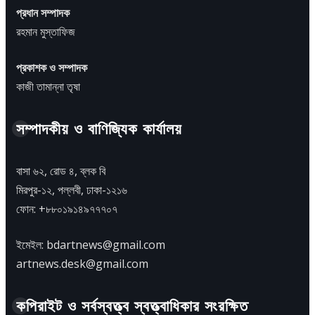
প্রধান সম্পাদক
রহমান মুস্তাফিজ
প্রকাশক ও সম্পাদক
কাজী তামান্না তৃষা
সম্পাদকীয় ও বাণিজ্যিক কার্যালয়
বাসা ৬২, রোড ৪, ব্লক বি
মিরপুর-১২, পল্লবী, ঢাকা-১২১৬
ফোন: +৮৮০১৯১৪৯৭৭৭০৭
ইমেইল: bdartnews@gmail.com
artnews.desk@gmail.com
কপিরাইট ও সর্বস্বত্ত্ব স্বত্ত্বাধিকার সংরক্ষিত