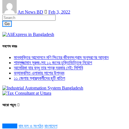
Art News BD
Feb 3, 2022
Go
সবশেষ খবরঃ
মানবমুক্তির আন্দোলনে মণি সিংহের জীবনসংগ্রাম অনুসরণের আহ্বান
শামসুজ্জামান সুরুজ-সহ ১২ জনের চুক্তিভিত্তিক নিয়োগ
আমেরিকা যার বন্ধু তার শত্রু দরকার নেই: সিপিবি
বন্যাকবলিত এলাকায় সাপের উপদ্রব
১১ জেলায় স্বাস্থ্যকর্মীদের ছুটি বাতিল
আরো পড়ুন:
জন্ম বার্ষিকী
বাম দল ও সংগঠন
বাংলাদেশ