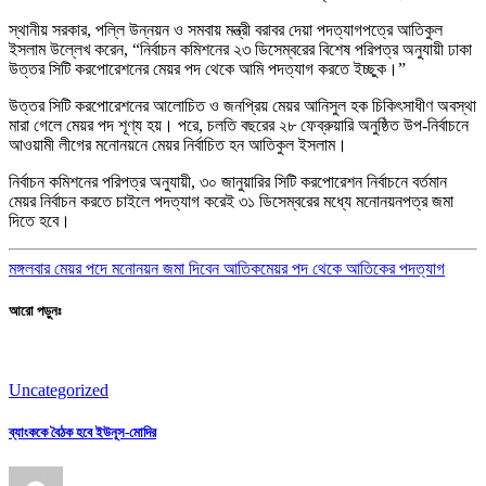
স্থানীয় সরকার, পল্লি উন্নয়ন ও সমবায় মন্ত্রী বরাবর দেয়া পদত্যাগপত্রে আতিকুল
ইসলাম উল্লেখ করেন, “নির্বাচন কমিশনের ২৩ ডিসেম্বরের বিশেষ পরিপত্র অনুযায়ী ঢাকা
উত্তর সিটি করপোরেশনের মেয়র পদ থেকে আমি পদত্যাগ করতে ইচ্ছুক।”
উত্তর সিটি করপোরেশনের আলোচিত ও জনপ্রিয় মেয়র আনিসুল হক চিকিৎসাধীণ অবস্থা
মারা গেলে মেয়র পদ শূণ্য হয়। পরে, চলতি বছরের ২৮ ফেব্রুয়ারি অনুষ্ঠিত উপ-নির্বাচনে
আওয়ামী লীগের মনোনয়নে মেয়র নির্বাচিত হন আতিকুল ইসলাম।
নির্বাচন কমিশনের পরিপত্র অনুযায়ী, ৩০ জানুয়ারির সিটি করপোরেশন নির্বাচনে বর্তমান
মেয়র নির্বাচন করতে চাইলে পদত্যাগ করেই ৩১ ডিসেম্বরের মধ্যে মনোনয়নপত্র জমা
দিতে হবে।
মঙ্গলবার মেয়র পদে মনোনয়ন জমা দিবেন আতিক
মেয়র পদ থেকে আতিকের পদত্যাগ
আরো পড়ুনঃ
Uncategorized
ব্যাংককে বৈঠক হবে ইউনূস-মোদির