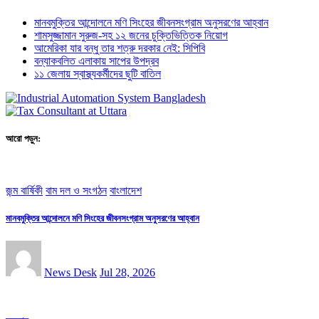
মানবমুক্তির আন্দোলনে মণি সিংহের জীবনসংগ্রাম অনুসরণের আহ্বান
শামসুজ্জামান সুরুজ-সহ ১২ জনের চুক্তিভিত্তিক নিয়োগ
আমেরিকা যার বন্ধু তার শত্রু দরকার নেই: সিপিবি
বন্যাকবলিত এলাকায় সাপের উপদ্রব
১১ জেলায় স্বাস্থ্যকর্মীদের ছুটি বাতিল
আরো পড়ুন:
জন্ম বার্ষিকী
বাম দল ও সংগঠন
বাংলাদেশ
মানবমুক্তির আন্দোলনে মণি সিংহের জীবনসংগ্রাম অনুসরণের আহ্বান
News Desk
Jul 28, 2026