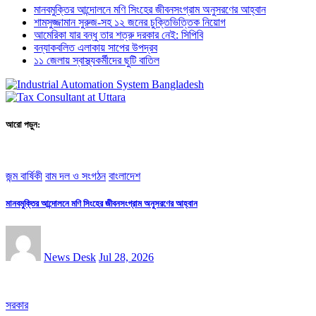
মানবমুক্তির আন্দোলনে মণি সিংহের জীবনসংগ্রাম অনুসরণের আহ্বান
শামসুজ্জামান সুরুজ-সহ ১২ জনের চুক্তিভিত্তিক নিয়োগ
আমেরিকা যার বন্ধু তার শত্রু দরকার নেই: সিপিবি
বন্যাকবলিত এলাকায় সাপের উপদ্রব
১১ জেলায় স্বাস্থ্যকর্মীদের ছুটি বাতিল
আরো পড়ুন:
জন্ম বার্ষিকী
বাম দল ও সংগঠন
বাংলাদেশ
মানবমুক্তির আন্দোলনে মণি সিংহের জীবনসংগ্রাম অনুসরণের আহ্বান
News Desk
Jul 28, 2026
সরকার