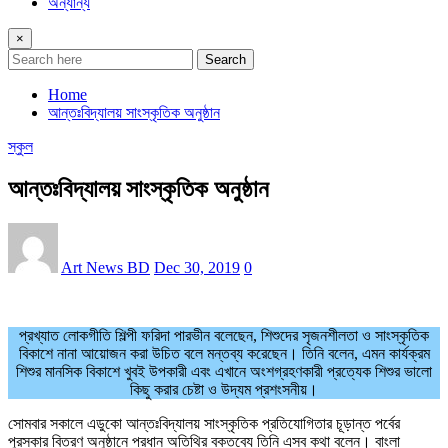
অন্যান্য
×
Search
Home
আন্তঃবিদ্যালয় সাংস্কৃতিক অনুষ্ঠান
স্কুল
আন্তঃবিদ্যালয় সাংস্কৃতিক অনুষ্ঠান
Art News BD
Dec 30, 2019
0
প্রখ্যাত লোকগীতি শিল্পী ফরিদা পারভীন বলেছেন, শিশুদের সৃজনশীলতা ও সাংস্কৃতিক
বিকাশে নানা আয়োজন করা উচিত বলে মন্তব্য করেছেন। তিনি বলেন, এমন কার্যক্রম
শিশুর মানসিক বিকাশে খুবই উপকারী এবং এখানে অংশগ্রহণকারী প্রত্যেক শিশুর ভালো
কিছু করার চেষ্টা ও উদ্যম প্রশংসনীয়।
সোমবার সকালে এডুকো আন্তঃবিদ্যালয় সাংস্কৃতিক প্রতিযোগিতার চূড়ান্ত পর্বের
পুরস্কার বিতরণ অনুষ্ঠানে প্রধান অতিথির বক্তব্যে তিনি এসব কথা বলেন। বাংলা