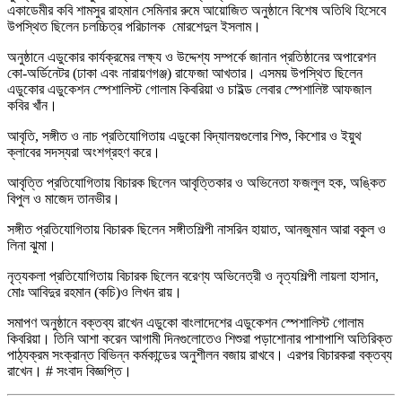
একাডেমীর কবি শামসুর রাহমান সেমিনার রুমে আয়োজিত অনুষ্ঠানে বিশেষ অতিথি হিসেবে
উপস্থিত ছিলেন চলচ্চিত্র পরিচালক মোরশেদুল ইসলাম।
অনুষ্ঠানে এডুকোর কার্যক্রমের লক্ষ্য ও উদ্দেশ্য সম্পর্কে জানান প্রতিষ্ঠানের অপারেশন
কো-অর্ডিনেটর (ঢাকা এবং নারায়ণগঞ্জ) রাফেজা আখতার। এসময় উপস্থিত ছিলেন
এডুকোর এডুকেশন স্পেশালিস্ট গোলাম কিবরিয়া ও চাইল্ড লেবার স্পেশালিষ্ট আফজাল
কবির খাঁন।
আবৃতি, সঙ্গীত ও নাচ প্রতিযোগিতায় এডুকো বিদ্যালয়গুলোর শিশু, কিশোর ও ইয়ুথ
ক্লাবের সদস্যরা অংশগ্রহণ করে।
আবৃত্তি প্রতিযোগিতায় বিচারক ছিলেন আবৃত্তিকার ও অভিনেতা ফজলুল হক, অঙ্কিত
বিপুল ও মাজেদ তানভীর।
সঙ্গীত প্রতিযোগিতায় বিচারক ছিলেন সঙ্গীতশিল্পী নাসরিন হায়াত, আনজুমান আরা বকুল ও
লিনা ঝুমা।
নৃত্যকলা প্রতিযোগিতায় বিচারক ছিলেন বরেণ্য অভিনেত্রী ও নৃত্যশিল্পী লায়লা হাসান,
মোঃ আবিদুর রহমান (কচি)ও লিখন রায়।
সমাপণ অনুষ্ঠানে বক্তব্য রাখেন এডুকো বাংলাদেশের এডুকেশন স্পেশালিস্ট গোলাম
কিবরিয়া। তিনি আশা করেন আগামী দিনগুলোতেও শিশুরা পড়াশোনার পাশাপাশি অতিরিক্ত
পাঠ্যক্রম সংক্রান্ত বিভিন্ন কর্মকান্ডের অনুশীলন বজায় রাখবে। এরপর বিচারকরা বক্তব্য
রাখেন। # সংবাদ বিজ্ঞপ্তি।