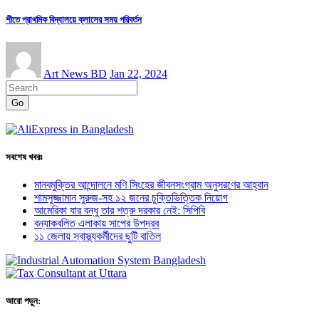
শীতে প্রাথমিক বিদ্যালয়ে ক্লাসের সময় পরিবর্তন
Art News BD
Jan 22, 2024
Go
সবশেষ খবরঃ
মানবমুক্তির আন্দোলনে মণি সিংহের জীবনসংগ্রাম অনুসরণের আহ্বান
শামসুজ্জামান সুরুজ-সহ ১২ জনের চুক্তিভিত্তিক নিয়োগ
আমেরিকা যার বন্ধু তার শত্রু দরকার নেই: সিপিবি
বন্যাকবলিত এলাকায় সাপের উপদ্রব
১১ জেলায় স্বাস্থ্যকর্মীদের ছুটি বাতিল
আরো পড়ুন: