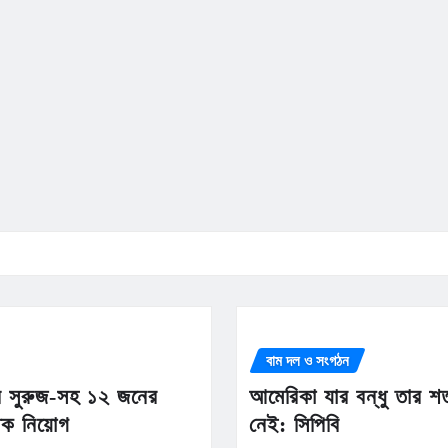
বাম দল ও সংগঠন
ান সুরুজ-সহ ১২ জনের
আমেরিকা যার বন্ধু তার শ
তিক নিয়োগ
নেই: সিপিবি