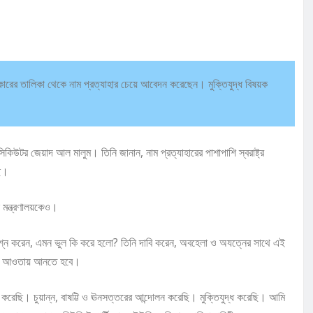
কারের তালিকা থেকে নাম প্রত্যাহার চেয়ে আবেদন করেছেন। মুক্তিযুদ্ধ বিষয়ক
কিউটর জেয়াদ আল মালুম। তিনি জানান, নাম প্রত্যাহারের পাশাপাশি স্বরাষ্ট্র
ছে।
 মন্ত্রণালয়কেও।
্রশ্ন করেন, এমন ভুল কি করে হলো? তিনি দাবি করেন, অবহেলা ও অযত্নের সাথে এই
নের আওতায় আনতে হবে।
 করেছি। চুয়ান্ন, বাষট্টি ও ঊনসত্তরের আন্দোলন করেছি। মুক্তিযুদ্ধ করেছি। আমি