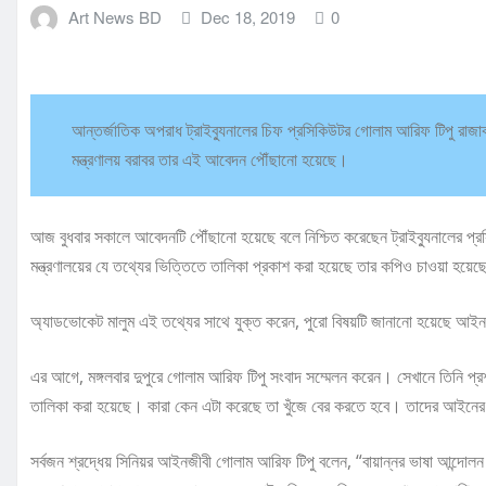
Art News BD
Dec 18, 2019
0
আন্তর্জাতিক অপরাধ ট্রাইব্যুনালের চিফ প্রসিকিউটর গোলাম আরিফ টিপু রাজা
মন্ত্রণালয় বরাবর তার এই আবেদন পৌঁছানো হয়েছে।
আজ বুধবার সকালে আবেদনটি পৌঁছানো হয়েছে বলে নিশ্চিত করেছেন ট্রাইব্যুনালের প্রসি
মন্ত্রণালয়ের যে তথ্যের ভিত্তিতে তালিকা প্রকাশ করা হয়েছে তার কপিও চাওয়া হয়ে
অ্যাডভোকেট মালুম এই তথ্যের সাথে যুক্ত করেন, পুরো বিষয়টি জানানো হয়েছে আইন
এর আগে, মঙ্গলবার দুপুরে গোলাম আরিফ টিপু সংবাদ সম্মেলন করেন। সেখানে তিনি প
তালিকা করা হয়েছে। কারা কেন এটা করেছে তা খুঁজে বের করতে হবে। তাদের আই
সর্বজন শ্রদ্ধেয় সিনিয়র আইনজীবী গোলাম আরিফ টিপু বলেন, “বায়ান্নর ভাষা আন্দোলন