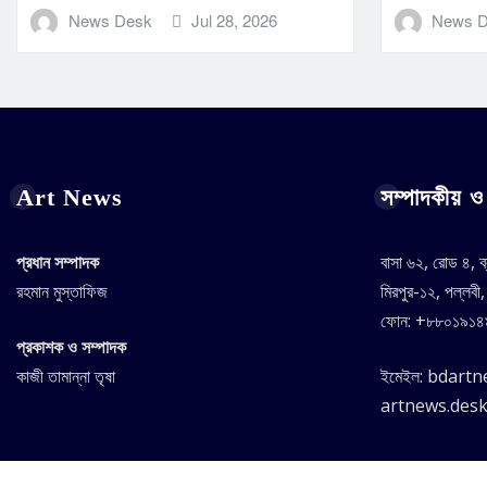
News Desk
Jul 28, 2026
News 
Art News
সম্পাদকীয় ও 
প্রধান সম্পাদক
বাসা ৬২, রোড ৪, ব
রহমান মুস্তাফিজ
মিরপুর-১২, পল্লবী
ফোন: +৮৮০১৯১
প্রকাশক ও সম্পাদক
কাজী তামান্না তৃষা
ইমেইল: bdart
artnews.des