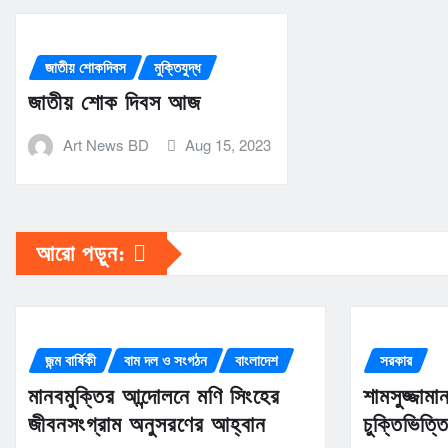
জাতীয় শোকদিবস
মুক্তিযুদ্ধ
জাতীয় শোক দিবস আজ
Art News BD
Aug 15, 2023
আরো পড়ুন:
জন্ম বার্ষিকী
বাম দল ও সংগঠন
বাংলাদেশ
সরকার
মানবমুক্তির আন্দোলনে মণি সিংহের
শামসুজ্জাম
জীবনসংগ্রাম অনুসরণের আহ্বান
চুক্তিভিত্