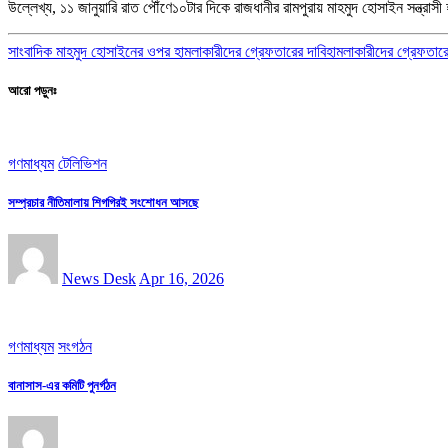
উল্লেখ্য, ১১ জানুয়ারি রাত পৌঁণে১০টার দিকে রাজধানীর রামপুরায় মাহমুদ হোসাইন সন্ত্রাস
সাংবাদিক মাহমুদ হোসাইনের ওপর হামলাকারীদের গ্রেফতারের দাবি
হামলাকারীদের গ্রেফতারে
আরো পড়ুনঃ
গণমাধ্যম
টেলিভিশন
সম্প্রচার নীতিমালায় শিগগিরই সংশোধন আসছে
News Desk
Apr 16, 2026
গণমাধ্যম
সংগঠন
বানাসাস-এর কমিটি পুনর্গঠন