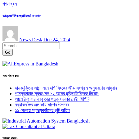
গণমাধ্যম
আন্তর্জাতিক প্ল্যাটফর্মে বাচসাস
News Desk
Dec 24, 2024
Go
সবশেষ খবরঃ
মানবমুক্তির আন্দোলনে মণি সিংহের জীবনসংগ্রাম অনুসরণের আহ্বান
শামসুজ্জামান সুরুজ-সহ ১২ জনের চুক্তিভিত্তিক নিয়োগ
আমেরিকা যার বন্ধু তার শত্রু দরকার নেই: সিপিবি
বন্যাকবলিত এলাকায় সাপের উপদ্রব
১১ জেলায় স্বাস্থ্যকর্মীদের ছুটি বাতিল
আরো পড়ুন: