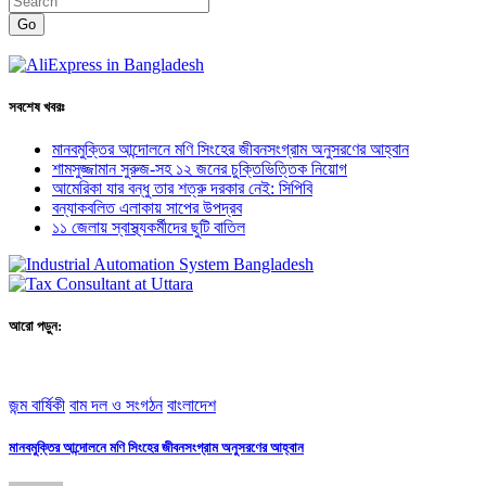
Go
সবশেষ খবরঃ
মানবমুক্তির আন্দোলনে মণি সিংহের জীবনসংগ্রাম অনুসরণের আহ্বান
শামসুজ্জামান সুরুজ-সহ ১২ জনের চুক্তিভিত্তিক নিয়োগ
আমেরিকা যার বন্ধু তার শত্রু দরকার নেই: সিপিবি
বন্যাকবলিত এলাকায় সাপের উপদ্রব
১১ জেলায় স্বাস্থ্যকর্মীদের ছুটি বাতিল
আরো পড়ুন:
জন্ম বার্ষিকী
বাম দল ও সংগঠন
বাংলাদেশ
মানবমুক্তির আন্দোলনে মণি সিংহের জীবনসংগ্রাম অনুসরণের আহ্বান