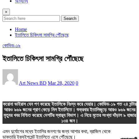
অন্যান্য
×
Search
Home
ইতালিতে চিকিৎসা সামগ্রি পৌঁছেছে
কোভিড-১৯
ইতালিতে চিকিৎসা সামগ্রি পৌঁছেছে
Art News BD
Mar 28, 2020
0
করোনা ভাইরাস যেন পণ করেছে ইতালিকে নিঃস্ব করে দেয়ার। কোভিড-১৯ গত ২৪ ঘন্টায়
আরও ৯৬৯ জনের প্রাণ কেড়ে নিল ইতালিতে। শুক্রবার ইতালিজুড়ে আরও ৯৬৯ জনের
মৃত্যুর খবর নিশ্চিত করেছে দেশটির স্বাস্থ্য বিভাগ। এ নিয়ে মৃতের সংখ্যা দাঁড়াল ৯ হাজার
১৩৪ জন।
এমন দুর্যোগের মধ্যে ইতালির জনগণের জন্য আশার কথা, ব্রাজিল থেকে
ডাক্তারি ইক্যুইপমেন্ট ইতালিতে এসে পৌঁছেছে।