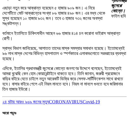
প্রধানমন্ত্রী
জুসেপ্পে
এছাড়া নতুন করে আক্রান্ত হয়েছেন ৫ হাজার ৯০৯ জন। এ নিয়ে
কোন্তে।
দেশেটিতে মোট আক্রান্তের সংখ্যা ৮৬ হাজার ৪৯৮ জন। এর মধ্য থেকে
ফাইল ছবি
সুস্থ হয়েছেন ১০ হাজার ৯৩২ জন। তবে ৩ হাজার ৭৩২ জনের অবস্থা
সঙ্কটাপন্ন।
বর্তমানে ইতালিতে চিকিৎসাধীন আছেন ৬৬ হাজার ৪১৪ চন করোনা ভাইরাস আক্রান্ত
রোগী।
স্বাস্থ বিভাগ জানিয়েছে, আপাতত তাদের মাস্ক সমস্যার সমাধান হয়েছে। ইতোমধ্যেই
৯৬ লাখ মাস্ক দেশের বিভিন্ন হাসপাতাল ও স্পর্শকাতর এলাকাগুলোতে সরবরাহের ব্যবস্থা
হয়েছে।
এদিকে, ইতালির প্রধানমন্ত্রী জুসেপ্পে কোন্তে জনগণের উদ্দেশে বলেছেন, ইতোমধ্যেই
আমরা বুঝেছি কেন হোম কোয়ারেন্টাইনে থাকতে হবে। তিনি জানান, জরুরী প্রয়োজনে
বাড়ির বাইরে যেতে চাইলে নতুন আরেকটি ডিক্রি করে সেলফ-সার্টিফিকেশন সাথে রাখতে
হবে। বাসার বাইরে গেলে এই নিয়ম মানতে হবে। নিয়ম না মানলে গুনতে হবে জরিমানার
তিন হাজার ইউরো।
২৪ ঘন্টায় আরও ৯৬৯ জনের মৃত্যু
CORONAVIRUS
Covid-19
আরো পড়ুনঃ