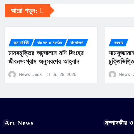
আরো পড়ুন:
জন্ম বার্ষিকী
বাম দল ও সংগঠন
বাংলাদেশ
সরকার
মানবমুক্তির আন্দোলনে মণি সিংহের
শামসুজ্জাম
জীবনসংগ্রাম অনুসরণের আহ্বান
চুক্তিভিত্
News Desk
Jul 28, 2026
News 
Art News
সম্পাদকীয় ও 