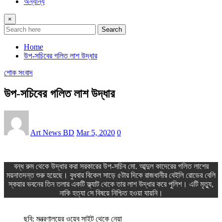
অন্যান্য
×
Search
Home
উপ-সচিবের গলিত লাশ উদ্ধার
শোক সংবাদ
উপ-সচিবের গলিত লাশ উদ্ধার
Art News BD
Mar 5, 2020
0
বন্ধ রুম থেকে উদ্ধার করা সরকারের উপ-সচিব মো. আব্দুল কাদেরের গলিত লাশের
ময়নাতদন্ত শুরু হয়েছে। বুধবার বিকেল সাড়ে ৫টার দিকে রাজধানীর বেইলি রোডের বেলি
স্কয়ার ভবনের তিন তলার একটি ফ্ল্যাট থেকে তার লাশ উদ্ধার করে পুলিশ। এটি মৃত্যু,
নাকি হত্যা সে বিষয়ে নিশ্চিত হওয়া যায়নি।
ছবি: মন্ত্রণালয়ের ওয়েব সাইট থেকে নেয়া