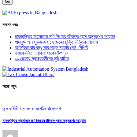
Go
সবশেষ খবরঃ
মানবমুক্তির আন্দোলনে মণি সিংহের জীবনসংগ্রাম অনুসরণের আহ্বান
শামসুজ্জামান সুরুজ-সহ ১২ জনের চুক্তিভিত্তিক নিয়োগ
আমেরিকা যার বন্ধু তার শত্রু দরকার নেই: সিপিবি
বন্যাকবলিত এলাকায় সাপের উপদ্রব
১১ জেলায় স্বাস্থ্যকর্মীদের ছুটি বাতিল
আরো পড়ুন:
জন্ম বার্ষিকী
বাম দল ও সংগঠন
বাংলাদেশ
মানবমুক্তির আন্দোলনে মণি সিংহের জীবনসংগ্রাম অনুসরণের আহ্বান