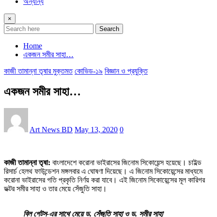
অন্যান্য
×
Search
Home
একজন সমীর সাহা…
কাজী তামান্না তৃষার মুক্তমত
কোভিড-১৯
বিজ্ঞান ও প্রযুক্তি
একজন সমীর সাহা…
Art News BD
May 13, 2020
0
কাজী তামান্না তৃষা:
বাংলাদেশে করোনা ভাইরাসের জিনোম সিকোয়েন্স হয়েছে। চাইল্ড
রিসার্চ হেলথ ফাউন্ডেশন মঙ্গলবার এ ঘোষণা দিয়েছে। এ জিনোম সিকোয়েন্সের মাধ্যমে
করোনা ভাইরাসের গতি প্রকৃতি নির্ণয় করা যাবে। এই জিনোম সিকোয়েন্সের মূল কারিগর
ডক্টর সমীর সাহা ও তার মেয়ে সেঁজুতি সাহা।
বিল গেটস-এর সাথে মেয়ে ড. সেঁজুতি সাহা ও ড. সমীর সাহা