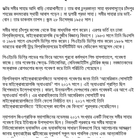
ডক্টর সমীর সাহার আদি বাড়ি নোয়াখালীতে। তার বাবা চন্দ্রকান্ত সাহা ব্যবসাসূত্রে চাঁদপুর
শহরের কদমতরায় স্থায়ী আবাস গড়েন। মা দুলারী প্রভা সাহা। সমীর সাহারা চার ভাই-
বোন। তার ডাকনাম তাপস। জন্ম ২৮ ডিসেম্বর ১৯৫৫ সাল।
সমীর সাহা চাঁদপুর কলেজ থেকে উচ্চ মাধ্যমিক পাশ করেন। এরপর ভর্তি হন ঢাকা
বিশ্ববিদ্যালয়ে, মাইক্রোবায়োলজি (অণুজীব বিজ্ঞান) বিভাগে। ১৯৮৩ সালে তিনি বিএসসি
ও ১৯৮৪ সালে এমএসসি ডিগ্রি লাভ করেন। পিএইচডি ডিগ্রি লাভ করেন ১৯৮৯ সালে
ভারতের বারাণসী হিন্দু বিশ্ববিদ্যালয়ের ইনস্টিটিউট অব মেডিকেল সায়েন্সেস থেকে।
পিএইচডি ডিগ্রি লাভের পর ফিরে আসেন পুরনো কর্মস্থল শিশু হাসপাতালে, গবেষণা
কাজে। তার গবেষণার ক্ষেত্র- নিউমোনিয়া, মেনিনজাইটিস এন্টারিক জ্বর। নবজাতকদের
সংক্রামক রোগগুলোর জন্য গবেষণা করে তিনি পরিচিতি পেয়েছেন।
ক্লিনিক্যাল মাইক্রোবায়োলজিতে অসামান্য গবেষণার জন্য তিনি ‘আমেরিকান সোসাইটি
ফর মাইক্রোবায়োলজি অ্যাওয়ার্ড’ পান ২০১৭ সালে। এই অ্যাওয়ার্ড প্রাপ্তি ছিল
বিশেষভাবে উল্লেখযোগ্য। কারণ, উন্নয়নশীল দেশগুলোর কোন গবেষকই এর আগে এই
অ্যাওয়ার্ড পাননি। এর ধারাবাহিকতায় তিনি আমেরিকান সোসাইটি ফর
মাইক্রোবায়োলজিতে তিনি ফেলো নির্বাচিত হন। ২০১৭ সালেই তিনি
মাইক্রোবায়োলজিতে ‘ইউনেস্কো কার্লোস জে ফিনলে’ পুরস্কার পেয়েছিলেন।
ন্যাশনাল জিওগ্রাফিক ম্যাগাজিনের নভেম্বর ২০১৭ সংখ্যার একটি নিবন্ধে সমীর সাহার
গবেষণা নিয়ে ইতিবাচক উপস্থাপন ছিল। নিবন্ধটি প্রকারে পর সমীর সাহাকে
নিউমোকোকাল ভ্যাকসিন এবং ভ্যাকসিনের সাধারণ দিকগুলো নিয়ে আলোচনার আমন্ত্রণ
জানায় যুক্তরাষ্ট্রের বাল্টিমোরের ব্লুমবার্গ স্কুল অব পাবলিক হেলথ এবং আন্তর্জাতিক