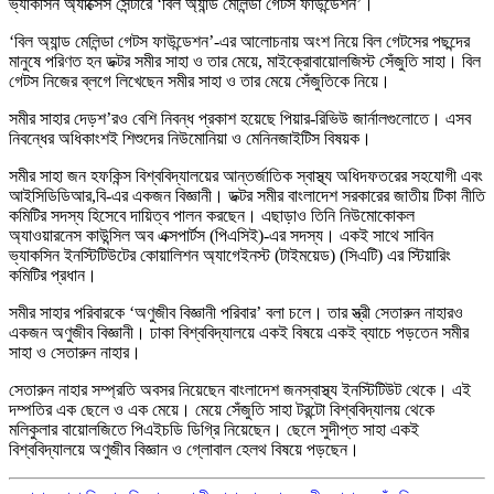
ভ্যাকসিন অ্যাক্সেস সেন্টারে ‘বিল অ্যান্ড মেলিন্ডা গেটস ফাউন্ডেশন’।
‘বিল অ্যান্ড মেলিন্ডা গেটস ফাউন্ডেশন’-এর আলোচনায় অংশ নিয়ে বিল গেটসের পছন্দের
মানুষে পরিণত হন ডক্টর সমীর সাহা ও তার মেয়ে, মাইক্রোবায়োলজিস্ট সেঁজুতি সাহা। বিল
গেটস নিজের ব্লগে লিখেছেন সমীর সাহা ও তার মেয়ে সেঁজুতিকে নিয়ে।
সমীর সাহার দেড়শ’রও বেশি নিবন্ধ প্রকাশ হয়েছে পিয়ার-রিভিউ জার্নালগুলোতে। এসব
নিবন্ধের অধিকাংশই শিশুদের নিউমোনিয়া ও মেনিনজাইটিস বিষয়ক।
সমীর সাহা জন হফকিন্স বিশ্ববিদ্যালয়ের আন্তর্জাতিক স্বাস্থ্য অধিদফতরের সহযোগী এবং
আইসিডিডিআর,বি-এর একজন বিজ্ঞানী। ডক্টর সমীর বাংলাদেশ সরকারের জাতীয় টিকা নীতি
কমিটির সদস্য হিসেবে দায়িত্ব পালন করছেন। এছাড়াও তিনি নিউমোকোকল
অ্যাওয়ারনেস কাউন্সিল অব এক্সপার্টস (পিএসিই)-এর সদস্য। একই সাথে সাবিন
ভ্যাকসিন ইনস্টিটিউটের কোয়ালিশন অ্যাগেইনস্ট (টাইময়েড) (সিএটি) এর স্টিয়ারিং
কমিটির প্রধান।
সমীর সাহার পরিবারকে ‘অণুজীব বিজ্ঞানী পরিবার’ বলা চলে। তার স্ত্রী সেতারুন নাহারও
একজন অণুজীব বিজ্ঞানী। ঢাকা বিশ্ববিদ্যালয়ে একই বিষয়ে একই ব্যাচে পড়তেন সমীর
সাহা ও সেতারুন নাহার।
সেতারুন নাহার সম্প্রতি অবসর নিয়েছেন বাংলাদেশ জনস্বাস্থ্য ইনস্টিটিউট থেকে। এই
দম্পতির এক ছেলে ও এক মেয়ে। মেয়ে সেঁজুতি সাহা টরন্টো বিশ্ববিদ্যালয় থেকে
মলিকুলার বায়োলজিতে পিএইচডি ডিগ্রি নিয়েছেন। ছেলে সুদীপ্ত সাহা একই
বিশ্ববিদ্যালয়ে অণুজীব বিজ্ঞান ও গ্লোবাল হেলথ বিষয়ে পড়ছেন।