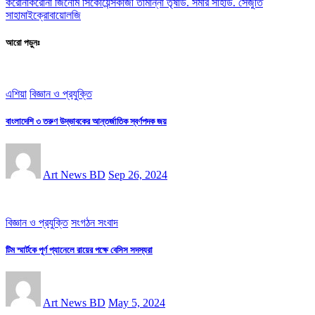
করোনা
করোনা জিনোম সিকোয়েন্স
কাজী তামান্না তৃষা
ড. সমীর সাহা
ড. সেঁজুতি
সাহা
মাইক্রোবায়োলজি
আরো পড়ুনঃ
এশিয়া
বিজ্ঞান ও প্রযুক্তি
বাংলাদেশি ৩ তরুণ উদ্ভাবকের আন্তর্জাতিক স্বর্ণপদক জয়
Art News BD
Sep 26, 2024
বিজ্ঞান ও প্রযুক্তি
সংগঠন সংবাদ
টিম স্মার্টকে পূর্ণ প্যানেলে রায়ের পক্ষে বেসিস সদস্যরা
Art News BD
May 5, 2024