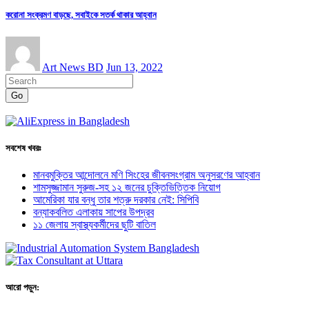
করোনা সংক্রমণ বাড়ছে, সবাইকে সতর্ক থাকার আহ্বান
Art News BD
Jun 13, 2022
Go
সবশেষ খবরঃ
মানবমুক্তির আন্দোলনে মণি সিংহের জীবনসংগ্রাম অনুসরণের আহ্বান
শামসুজ্জামান সুরুজ-সহ ১২ জনের চুক্তিভিত্তিক নিয়োগ
আমেরিকা যার বন্ধু তার শত্রু দরকার নেই: সিপিবি
বন্যাকবলিত এলাকায় সাপের উপদ্রব
১১ জেলায় স্বাস্থ্যকর্মীদের ছুটি বাতিল
আরো পড়ুন: