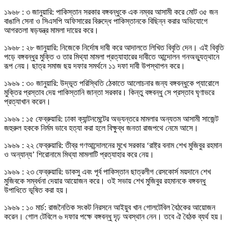
১৯৬৮ : ৩ জানুয়ারি: পাকিস্তান সরকার বঙ্গবন্ধুকে এক নম্বর আসামী করে মোট ৩৫ জন
বাঙালি সেনা ও সিএসপি অফিসারের বিরুদ্ধে পাকিস্তানকে বিছিন্ন করার অভিযোগে
আগরতলা ষড়যন্ত্র মামলা দায়ের করে।
১৯৬৮ : ২৮ জানুয়ারি: নিজেকে নির্দোষ দাবী করে আদালতে লিখিত বিবৃতি দেন। এই বিবৃতি
পড়ে বঙ্গবন্ধুর মুক্তি ও তার মিথ্যা মামলা প্রত্যাহারের দাবীতে আন্দোলন গনঅভ্যুত্থানে
রূপ নেয়। ছাত্র সমাজ ছয় দফার সমর্থনে ১১ দফা দাবী উপস্থাপন করে।
১৯৬৯ : ৩০ জানুয়ারি: উদ্ভূত পরিস্থিতি ঠেকাতে আলোচনার জন্য বঙ্গবন্ধুকে প্যারোলে
মুক্তির প্রস্তাব দেয় পাকিস্তানি জান্তা সরকার। কিন্তু বঙ্গবন্ধু সে প্রস্তাব ঘৃণাভরে
প্রত্যাখান করেন।
১৯৬৯ : ১৫ ফেব্রুয়ারি: ঢাকা ক্যান্টনমেন্টের অভ্যন্তরে মামলার অন্যতম আসামী সাজেন্ট
জহুরুল হককে নির্মম ভাবে হত্যা করা হলে বিক্ষুব্ধ জনতা রাজপথে নেমে আসে।
১৯৬৯ : ২২ ফেব্রুয়ারি: তীব্র গণআন্দোলনের মুখে সরকার ‘রাষ্ট্র বনাম শেখ মুজিবুর রহমান
ও অন্যান্য’ শিরোনামে মিথ্যা মামলাটি প্রত্যাহার করে নেয়।
১৯৬৯ : ২৩ ফেব্রুয়ারি: ডাকসু এবং পূর্ব পাকিস্তান ছাত্রলীগ রেসকোর্স ময়দানে শেখ
মুজিবকে সম্বর্ধনা দেয়ার আয়োজন করে। ওই সভায় শেখ মুজিবুর রহমানকে বঙ্গবন্ধু
উপাধিতে ভূষিত করা হয়।
১৯৬৯ : ১০ মার্চ: রাজনৈতিক সংকট নিরসনে আইয়ুব খান গোলটেবিল বৈঠকের আয়োজন
করেন। গোল টেবিলে ৬ দফার পক্ষে বঙ্গবন্ধু দৃঢ় অবস্থান নেন। তবে ঐ বৈঠক ব্যর্থ হয়।