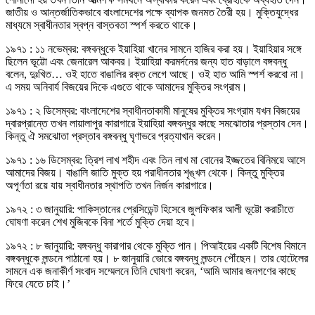
জাতীয় ও আন্তর্জাতিকভাবে বাংলাদেশের পক্ষে ব্যাপক জনমত তৈরী হয়। মুক্তিযুদ্ধের
মাধ্যমে স্বাধীনতার স্বপ্ন বাস্তবতা স্পর্শ করতে থাকে।
১৯৭১ : ১১ নভেম্বর: বঙ্গবন্ধুকে ইয়াহিয়া খানের সামনে হাজির করা হয়। ইয়াহিয়ার সঙ্গে
ছিলেন ভূট্টো এবং জেনারেল আকবর। ইয়াহিয়া করমর্দনের জন্য হাত বাড়ালে বঙ্গবন্ধু
বলেন, দুঃখিত… ওই হাতে বাঙালির রক্ত লেগে আছে। ওই হাত আমি স্পর্শ করবো না।
এ সময় অনিবার্য বিজয়ের দিকে এগুতে থাকে আমাদের মুক্তির সংগ্রাম।
১৯৭১ : ২ ডিসেম্বর: বাংলাদেশের স্বাধীনতাকামী মানুষের মুক্তির সংগ্রাম যখন বিজয়ের
দ্বারপ্রান্তে তখন লায়ালাপুর কারাগারে ইয়াহিয়া বঙ্গবন্ধুর কাছে সমঝোতার প্রস্তাব দেন।
কিন্তু ঐ সমঝোতা প্রস্তাব বঙ্গবন্ধু ঘৃণাভরে প্রত্যাখান করেন।
১৯৭১ : ১৬ ডিসেম্বর: ত্রিশ লাখ শহীদ এবং তিন লাখ মা বোনের ইজ্জতের বিনিময়ে আসে
আমাদের বিজয়। বাঙালি জাতি মুক্ত হয় পরাধীনতার শৃঙ্খল থেকে। কিন্তু মুক্তির
অপূর্ণতা রয়ে যায় স্বাধীনতার স্থাপতি তখন নির্জন কারাগারে।
১৯৭২ : ৩ জানুয়ারি: পাকিস্তানের প্রেসিডেন্ট হিসেবে জুলফিকার আলী ভূট্টো করাচীতে
ঘোষণা করেন শেখ মুজিবকে বিনা শর্তে মুক্তি দেয়া হবে।
১৯৭২ : ৮ জানুয়ারি: বঙ্গবন্ধু কারাগার থেকে মুক্তি পান। পিআইয়ের একটি বিশেষ বিমানে
বঙ্গবন্ধুকে লন্ডনে পাঠানো হয়। ৮ জানুয়ারি ভোরে বঙ্গবন্ধু লন্ডনে পৌঁছেন। তার হোটেলের
সামনে এক জনাকীর্ণ সংবাদ সম্মেলনে তিনি ঘোষণা করেন, ‘আমি আমার জনগণের কাছে
ফিরে যেতে চাই।’