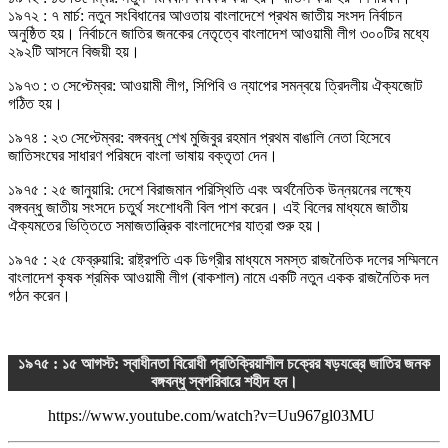
১৯৭২ : ৭ মার্চ: নতুন সংবিধানের আওতায় বাংলাদেশে প্রথম জাতীয় সংসদ নির্বাচন
অনুষ্ঠিত হয়। নির্বাচনে জাতির জনকের নেতৃত্বে বাংলাদেশ আওয়ামী লীগ ৩০০টির মধ্যে
২৯২টি আসনে বিজয়ী হয়।
১৯৭৩ : ৩ সেপ্টেম্বর: আওয়ামী লীগ, সিপিবি ও ন্যাপের সমন্বয়ে ত্রিদলীয় ঐক্যজোট
গঠিত হয়।
১৯৭৪ : ২৩ সেপ্টেম্বর: বঙ্গবন্ধু শেখ মুজিবুর রহমান প্রথম বাঙালি নেতা হিসেবে
জাতিসংঘের সাধারণ পরিষদে বাংলা ভাষায় বক্তৃতা দেন।
১৯৭৫ : ২৫ জানুয়ারি: দেশে বিরাজমান পরিস্থিতি এবং অর্থনৈতিক উন্নয়নের লক্ষ্যে
বঙ্গবন্ধু জাতীয় সংসদে চতুর্থ সংশোধনী বিল পাশ করেন। এই বিলের মাধ্যমে জাতীয়
ঐক্যমতের ভিত্তিতে সমাজতান্ত্রিক বাংলাদেশের যাত্রা শুরু হয়।
১৯৭৫ : ২৫ ফেব্রুয়ারি: রাষ্ট্রপতি এক ডিগ্রীর মাধ্যমে সমস্ত রাজনৈতিক দলের সম্মিলনে
বাংলাদেশ কৃষক শ্রমিক আওয়ামী লীগ (বাকশাল) নামে একটি নতুন একক রাজনৈতিক দল
গঠন করেন।
১৯৭৫ : ১৫ আগস্ট: স্বাধীনতা বিরোধী প্রতিক্রিয়াশীল চক্রের ষড়যন্ত্রে জাতির জনক
বঙ্গবন্ধু স্বপরিবারে শহীদ হন।
https://www.youtube.com/watch?v=Uu967gl03MU