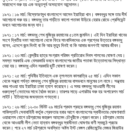
সারাদেশে শুরু হয় এক অভূতপূর্ব অসহযোগ আন্দোলন।
১৯৭১ : ১৬ মার্চ: বিস্ফোরণমুখ বাংলাদেশে আসেন ইয়াহিয়া খান। বঙ্গবন্ধুর সঙ্গে তার দীর্ঘ
আলোচনা শুরু হয়। বঙ্গবন্ধু তার গাড়ীতে কালো পতাকা উড়িয়ে হেয়ার রোডে প্রেসিডেন্ট
ভবনে আলোচনার জন্য যান।
১৯৭১ : ১৭ মার্চ: বঙ্গবন্ধু শেখ মুজিবুর রহমানের ৫১তম জন্মদিন। এই দিন ইয়াহিয়া খানের
সংগে দ্বিতীয় দফা আলোচনা থেকে ফিরে সাংবাদিকদের এক প্রশ্নের উত্তরে বঙ্গবন্ধু
বলেন, এদেশে জন্ম দিনই বা কি আর মৃত্যু দিনই বা কি আমার জনগণই আমার জীবন।
১৯৭১ : ২৩ মার্চ: কেন্দ্রীয় ছাত্র সংগ্রাম পরিষদ প্রতিরোধ দিবস পালনের ঘোষণা দেয়।
সমস্ত সরকারি এবং বেসরকারি ভবনে বাংলাদেশের জাতীয় পতাকা উত্তোলনের সিদ্ধান্ত
নেয়া হয়। বঙ্গবন্ধু এদিন সরকারি ছুটি ঘোষণা করেন।
১৯৭১ : ২৫ মার্চ: পৃথিবীর ইতিহাসে এক নৃশংসতম কালরাত্রি ২৫ মার্চ। এদিন সকাল
থেকে সন্ধ্যা পর্যন্ত বঙ্গবন্ধু শেখ মুজিবুর রহমানের বাসভবনে মানুষের ঢল নামে। সন্ধ্যায়
খবর পাওয়া যায় ইয়াহিয়া ঢাকা ত্যাগ করেছেন। এ সময় বঙ্গবন্ধু আওয়ামী লীগের
গুরুত্বপূর্ণ নেতাদের সাথে বৈঠক করেন। তারপর সাড়ে এগারটায় শুরু হয় অপারেশন সার্চ
লাইট। ইতিহাসের জঘন্যতম গণহত্যা।
১৯৭১ : ২৬ মার্চ: ১২-৩০ মিনিট ২৬ মার্চের প্রথম প্রহরে বঙ্গবন্ধু শেখ মুজিবুর রহমান
পাকিস্তানি সেনাবাহিনী কর্তৃক গ্রেফতার হবার আগে বাংলাদেশের স্বাধীনতার ঘোষণাবার্তা
ওয়ারলেস যোগে চট্টগ্রামের জহুরুল আহমেদ চৌধুরীকে প্রেরণ করেন। চট্টগ্রাম বেতার
থেকে আওয়ামী লীগ নেতা হান্নান বঙ্গবন্ধুর স্বাধীনতা ঘোষণার বাণী স্বকন্ঠে প্রচার
করেন। পরে ২৭ মার্চ চট্টগ্রামে অবস্থিত অষ্টম ইস্ট বেঙ্গল রেজিমেন্টের মেজর জিয়াউর