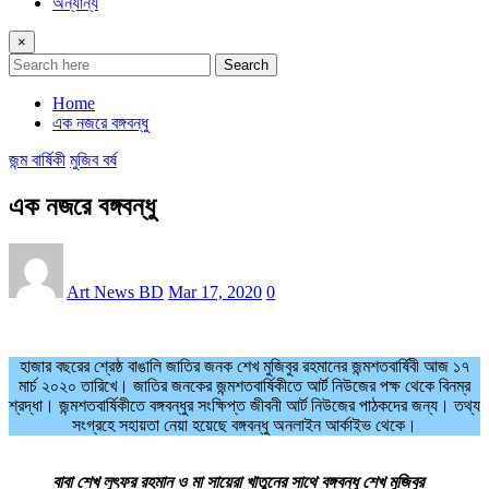
অন্যান্য
×
Search
Home
এক নজরে বঙ্গবন্ধু
জন্ম বার্ষিকী
মুজিব বর্ষ
এক নজরে বঙ্গবন্ধু
Art News BD
Mar 17, 2020
0
হাজার বছরের শ্রেষ্ঠ বাঙালি জাতির জনক শেখ মুজিবুর রহমানের জন্মশতবার্ষিবী আজ ১৭
মার্চ ২০২০ তারিখে। জাতির জনকের জন্মশতবার্ষিকীতে আর্ট নিউজের পক্ষ থেকে বিনম্র
শ্রদ্ধা। জন্মশতবার্ষিকীতে বঙ্গবন্ধুর সংক্ষিপ্ত জীবনী আর্ট নিউজের পাঠকদের জন্য। তথ্য
সংগ্রহে সহায়তা নেয়া হয়েছে বঙ্গবন্ধু অনলাইন আর্কাইভ থেকে।
বাবা শেখ লুৎফর রহমান ও মা সায়েরা খাতুনের সাথে বঙ্গবন্ধু শেখ মুজিবুর