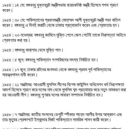
১৯৫৪ : ১৪ মে: বঙ্গবন্ধু যুক্তফ্রন্ট মন্ত্রীসভায় বয়োঃকনিষ্ঠ মন্ত্রী হিসেবে শপথ গ্রহণ
করেন।
১৯৫৪ : ৩০ মে: পাকিস্তানের প্রধানমন্ত্রী মোহাম্মদ আলী যুক্তফ্রন্ট মন্ত্রী সভা বাতিল
করেন। বঙ্গবন্ধু এ দিনই করাচী থেকে ঢাকায় প্রত্যাবর্তন করেন এবং গ্রেফতার হন।
১৯৫৪ : ২৩ নভেম্বর: বঙ্গবন্ধু জামিনে মুক্তি পেলে জেল গেটেই তাকে নিরাপত্তা আইনে
গ্রেফতার করা হয়।
১৯৫৪ : বঙ্গবন্ধু কারাগার থেমে মুক্তি পান।
১৯৫৫ : ৫ জুন: বঙ্গবন্ধু পাকিস্তান গণপরিষদের সদস্য নির্বাচিত হন।
১৯৫৫ : ১৭ জুন: ঢাকার পল্টনের জনসভা থেকে বঙ্গবন্ধু প্রথম পূর্ব পাকিস্তানের
সায়ত্ত্বশাসন দাবী করেন।
১৯৫৫ : ২১ অক্টোবর: আওয়ামী মুসলিম লীগের বিশেষ কাউন্সিল অধিবেশন ধর্ম নিরপেক্ষতা
আদর্শ হিসেবে গ্রহণ করে দলের নাম থেকে মুসলিম শব্দ প্রত্যাহার করে নতুন নামকরণ করা
হয় আওয়ামী লীগ। বঙ্গবন্ধু পুণরায় দলের সাধারণ সম্পাদক নির্বাচিত হন।
১৯৫৮ : ৭ অক্টোবর: জাতীয় সংসদের ডেপুটি স্পীকার শাহেদ আলীর উপর আক্রমণ এবং
তার মৃত্যুর প্রেক্ষাপটে ইস্কান্দার মির্জা পাকিস্তানে সামরিক শাসন জারী করেন।