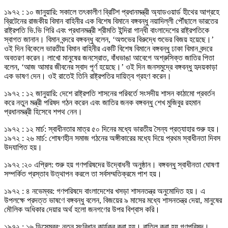
১৯৭২ : ১০ জানুয়ারি: সকালে তৎকালীণ ব্রিটিশ প্রধানমন্ত্রী অ্যাডওয়ার্ড হীথের আগ্রহে
ব্রিটেনের রাজকীয় বিমান বাহিনীর এক বিশেষ বিমানে বঙ্গবন্ধু নয়াদিল্লী পৌঁছালে ভারতের
রাষ্ট্রপতি ভি.ভি গিরি এবং প্রধানমন্ত্রী শ্রীমতি ইন্দিরা গান্ধী বাংলাদেশের রাষ্ট্রপতিকে
স্বাগত জানান। বিমান বন্দরে বঙ্গবন্ধু বলেন, ‘অশুভের বিরুদ্ধে শুভের বিজয় হয়েছে।’
ওই দিন বিকেলে ভারতীয় বিমান বাহিনীর একটি বিশেষ বিমানে বঙ্গবন্ধু ঢাকা বিমান বন্দরে
অবতরণ করেন। লাখো মানুষের জনস্রোত, বাঁধভাঙা আবেগে অশ্রুসিক্ত জাতির পিতা
বলেন, ‘আজ আমার জীবনের স্বাদ পূর্ণ হয়েছে।’ ওই দিন জনসমুদ্রে বঙ্গবন্ধু হৃদয়কাড়া
এক ভাষণ দেন। ওই রাতেই তিনি রাষ্ট্রপতির দায়িত্ব গ্রহণ করেন।
১৯৭২ : ১২ জানুয়ারি: দেশে রাষ্ট্রপতি শাসনের পরিবর্তে সংসদীয় শাসন কাঠামো প্রবর্তন
করে নতুন মন্ত্রী পরিষদ গঠন করেন এবং জাতির জনক বঙ্গবন্ধু শেখ মুজিবুর রহমান
প্রধানমন্ত্রী হিসেবে শপথ নেন।
১৯৭২ : ১২ মার্চ: স্বাধীনতার মাত্র ৫০ দিনের মধ্যে ভারতীয় সৈন্য প্রত্যাহার শুরু হয়।
১৯৭২ : ২৬ মার্চ: শোষণহীন সমাজ গঠনের অঙ্গীকারের মধ্যে দিয়ে প্রথম স্বাধীনতা দিবস
উদযাপিত হয়।
১৯৭২ :২০ এপ্রিল: শুরু হয় গণপরিষদের উদ্বোধনী অনুষ্ঠান। বঙ্গবন্ধু স্বাধীনতা ঘোষণা
সম্পর্কিত প্রস্তাব উত্থাপন করলে তা সর্বসম্মতিক্রমে পাশ হয়।
১৯৭২ : ৪ নভেম্বর: গণপরিষদে বাংলাদেশের খসড়া শাসনতন্ত্র অনুমোদিত হয়। এ
উপলক্ষে প্রদত্ত ভাষণে বঙ্গবন্ধু বলেন, বিজয়ের ৯ মাসের মধ্যে শাসনতন্ত্র দেয়া, মানুষের
মৌলিক অধিকার দেয়ার অর্থ হলো জনগণের উপর বিশ্বাস করি।
১৯৭২ : ১৬ ডিসেম্বর: নতুন সংবিধান কার্যকর করা হয়। বাতিল করা হয় গণপরিষদ।