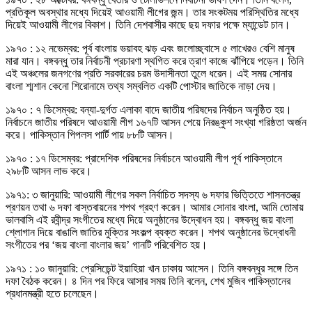
প্রতিকূল অবস্থার মধ্যে দিয়েই আওয়ামী লীগের জন্ম। তার সংকটময় পরিস্থিতির মধ্যে
দিয়েই আওয়ামী লীগের বিকাশ। তিনি দেশবাসীর কাছে ছয় দফার পক্ষে ম্যান্ডেট চান।
১৯৭০ : ১২ নভেম্বর: পূর্ব বাংলায় ভয়াবহ ঝড় এবং জলোচ্ছ্বাসে ৫ লাখেরও বেশি মানুষ
মারা যান। বঙ্গবন্ধু তার নির্বাচনী প্রচারণা স্থগিত করে ত্রাণ কাজে ঝাঁপিয়ে পড়েন। তিনি
এই অঞ্চলের জনগণের প্রতি সরকারের চরম উদাসীনতা তুলে ধরেন। এই সময় সোনার
বাংলা শ্মশান কেনো শিরোনামে তথ্য সম্বলিত একটি পোস্টার জাতিকে নাড়া দেয়।
১৯৭০ : ৭ ডিসেম্বর: বন্যা-দুর্গত এলাকা বাদে জাতীয় পরিষদের নির্বাচন অনুষ্ঠিত হয়।
নির্বাচনে জাতীয় পরিষদে আওয়ামী লীগ ১৬৭টি আসন পেয়ে নিরঙ্কুশ সংখ্যা গরিষ্ঠতা অর্জন
করে। পাকিস্তান পিপলস পার্টি পায় ৮৮টি আসন।
১৯৭০ : ১৭ ডিসেম্বর: প্রাদেশিক পরিষদের নির্বাচনে আওয়ামী লীগ পূর্ব পাকিস্তানে
২৯৮টি আসন লাভ করে।
১৯৭১: ৩ জানুয়ারি: আওয়ামী লীগের সকল নির্বাচিত সদস্য ৬ দফার ভিত্তিতে শাসনতন্ত্র
প্রণয়ন তথা ৬ দফা বাস্তবায়নের শপথ গ্রহণ করেন। আমার সোনার বাংলা, আমি তোমায়
ভালবাসি এই রবীন্দ্র সংগীতের মধ্যে দিয়ে অনুষ্ঠানের উদ্বোধন হয়। বঙ্গবন্ধু জয় বাংলা
শ্লোগান দিয়ে বাঙালি জাতির মুক্তির সংকল্প ব্যক্ত করেন। শপথ অনুষ্ঠানের উদ্বোধনী
সংগীতের পর ‘জয় বাংলা বাংলার জয়’ গানটি পরিবেশিত হয়।
১৯৭১ : ১০ জানুয়ারি: প্রেসিডেন্ট ইয়াহিয়া খান ঢাকায় আসেন। তিনি বঙ্গবন্ধুর সঙ্গে তিন
দফা বৈঠক করেন। ৪ দিন পর ফিরে আসার সময় তিনি বলেন, শেখ মুজিব পাকিস্তানের
প্রধানমন্ত্রী হতে চলেছেন।