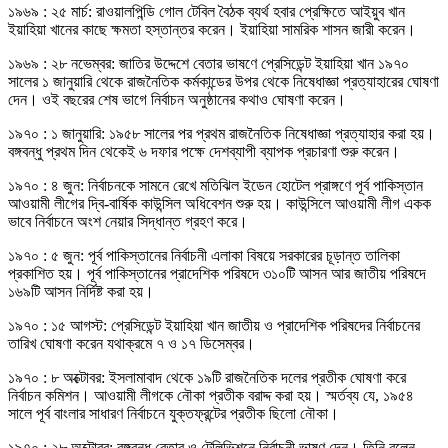
১৯৬৯ : ২৫ মার্চ: রাওয়ালপিন্ডি গোল টেবিল বৈঠক ব্যর্থ হবার প্রেক্ষিতে আইয়ুব খান
ইয়াহিয়া খানের কাছে ক্ষমতা হস্তান্তর করেন। ইয়াহিয়া সামরিক শাসন জারী করেন।
১৯৬৯ : ২৮ নভেম্বর: জাতির উদ্দেশে বেতার ভাষণে প্রেসিডেন্ট ইয়াহিয়া খান ১৯৭০
সালের ১ জানুয়ারি থেকে রাজনৈতিক কর্মকান্ডের উপর থেকে নিষেধাজ্ঞা প্রত্যাহারের ঘোষণা
দেন। ওই বছরের শেষ ভাগে নির্বাচন অনুষ্ঠানের কথাও ঘোষণা করেন।
১৯৭০ : ১ জানুয়ারি: ১৯৫৮ সালের পর প্রথম রাজনৈতিক নিষেধাজ্ঞা প্রত্যাহার করা হয়।
বঙ্গবন্ধু প্রথম দিন থেকেই ৬ দফার পক্ষে দেশব্যাপী ব্যাপক প্রচারণা শুরু করেন।
১৯৭০ : ৪ জুন: নির্বাচনকে সামনে রেখে মতিঝিল ইডেন হোটেল প্রাঙ্গণে পূর্ব পাকিস্তান
আওয়ামী লীগের দ্বি-বার্ষিক কাউন্সিল অধিবেশন শুরু হয়। কাউন্সিলে আওয়ামী লীগ একক
ভাবে নির্বাচনে অংশ নেয়ার সিদ্ধান্ত গ্রহণ করে।
১৯৭০ : ৫ জুন: পূর্ব পাকিস্তানের নির্বাচনী এলাকা বিষয়ে সরকারের চূড়ান্ত তালিকা
প্রকাশিত হয়। পূর্ব পাকিস্তানের প্রাদেশিক পরিষদে ৩১০টি আসন আর জাতীয় পরিষদে
১৬৯টি আসন নির্দিষ্ট করা হয়।
১৯৭০ : ১৫ আগস্ট: প্রেসিডেন্ট ইয়াহিয়া খান জাতীয় ও প্রাদেশিক পরিষদের নির্বাচনের
তারিখ ঘোষণা করেন যথাক্রমে ৭ ও ১৭ ডিসেম্বর।
১৯৭০ : ৮ অক্টোবর: ইসলামাবাদ থেকে ১৯টি রাজনৈতিক দলের প্রতীক ঘোষণা করে
নির্বাচন কমিশন। আওয়ামী লীগকে নৌকা প্রতীক বরাদ্দ করা হয়। স্মর্তব্য যে, ১৯৫৪
সালে পূর্ব বাংলার সাধারণ নির্বাচনে যুক্তফ্রন্টের প্রতীক ছিলো নৌকা।
১৯৭০ : ২৮ অক্টোবর: বঙ্গবন্ধু বেতার ও টেলিভিশনে নির্বাচনী ভাষণ দেন। তিনি বলেন,