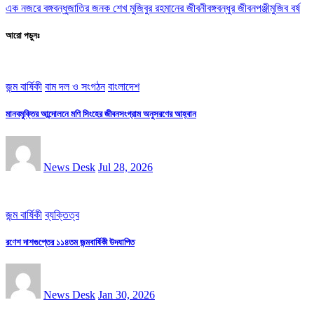
এক নজরে বঙ্গবন্ধু
জাতির জনক শেখ মুজিবুর রহমানের জীবনী
বঙ্গবন্ধুর জীবনপঞ্জী
মুজিব বর্ষ
আরো পড়ুনঃ
জন্ম বার্ষিকী
বাম দল ও সংগঠন
বাংলাদেশ
মানবমুক্তির আন্দোলনে মণি সিংহের জীবনসংগ্রাম অনুসরণের আহ্বান
News Desk
Jul 28, 2026
জন্ম বার্ষিকী
ব্যক্তিত্ব
রণেশ দাশগুপ্তের ১১৪তম জন্মবার্ষিকী উদযাপিত
News Desk
Jan 30, 2026