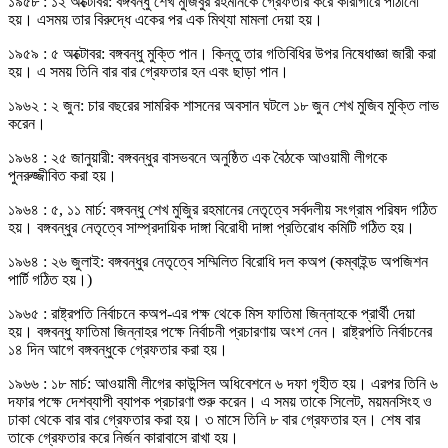
১৯৫৮ : ১২ অক্টোবর: বঙ্গবন্ধু শেখ মুজিবুর রহমানকে গ্রেফতার করে কারাগারে পাঠানো
হয়। এসময় তার বিরুদ্ধে একের পর এক মিথ্যা মামলা দেয়া হয়।
১৯৫৯ : ৫ অক্টোবর: বঙ্গবন্ধু মুক্তি পান। কিন্তু তার গতিবিধির উপর নিষেধাজ্ঞা জারী করা
হয়। এ সময় তিনি বার বার গ্রেফতার হন এবং ছাড়া পান।
১৯৬২ : ২ জুন: চার বছরের সামরিক শাসনের অবসান ঘটলে ১৮ জুন শেখ মুজিব মুক্তি লাভ
করেন।
১৯৬৪ : ২৫ জানুয়ারী: বঙ্গবন্ধুর বাসভবনে অনুষ্ঠিত এক বৈঠকে আওয়ামী লীগকে
পুনরুজ্জীবিত করা হয়।
১৯৬৪ : ৫, ১১ মার্চ: বঙ্গবন্ধু শেখ মুজিুর রহমানের নেতৃত্বে সর্বদলীয় সংগ্রাম পরিষদ গঠিত
হয়। বঙ্গবন্ধুর নেতৃত্বে সাম্প্রদায়িক দাঙ্গা বিরোধী দাঙ্গা প্রতিরোধ কমিটি গঠিত হয়।
১৯৬৪ : ২৬ জুলাই: বঙ্গবন্ধুর নেতৃত্বে সম্মিলিত বিরোধি দল কঅপ (কম্বাইন্ড অপজিশন
পার্টি গঠিত হয়।)
১৯৬৫ : রাষ্ট্রপতি নির্বাচনে কঅপ-এর পক্ষ থেকে মিস ফাতিমা জিন্নাহকে প্রার্থী দেয়া
হয়। বঙ্গবন্ধু ফাতিমা জিন্নাহর পক্ষে নির্বাচনী প্রচারণায় অংশ নেন। রাষ্ট্রপতি নির্বাচনের
১৪ দিন আগে বঙ্গবন্ধুকে গ্রেফতার করা হয়।
১৯৬৬ : ১৮ মার্চ: আওয়ামী লীগের কাউন্সিল অধিবেশনে ৬ দফা গৃহীত হয়। এরপর তিনি ৬
দফার পক্ষে দেশব্যাপী ব্যাপক প্রচারণা শুরু করেন। এ সময় তাকে সিলেট, ময়মনসিংহ ও
ঢাকা থেকে বার বার গ্রেফতার করা হয়। ৩ মাসে তিনি ৮ বার গ্রেফতার হন। শেষ বার
তাকে গ্রেফতার করে নির্জন কারাবাসে রাখা হয়।