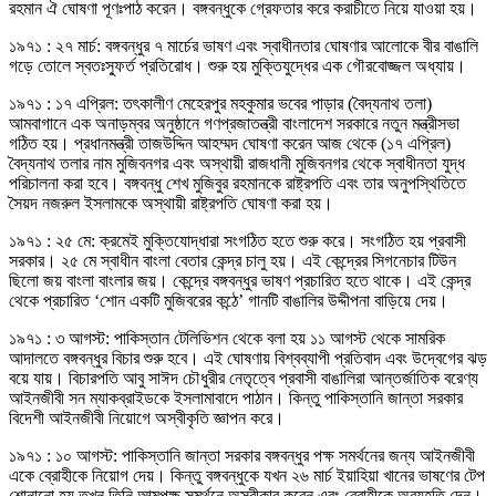
রহমান ঐ ঘোষণা পূণঃপাঠ করেন। বঙ্গবন্ধুকে গ্রেফতার করে করাচীতে নিয়ে যাওয়া হয়।
১৯৭১ : ২৭ মার্চ: বঙ্গবন্ধুর ৭ মার্চের ভাষণ এবং স্বাধীনতার ঘোষণার আলোকে বীর বাঙালি
গড়ে তোলে স্বতঃস্ফুর্ত প্রতিরোধ। শুরু হয় মুক্তিযুদ্ধের এক গৌরবোজ্জল অধ্যায়।
১৯৭১ : ১৭ এপ্রিল: তৎকালীণ মেহেরপুর মহকুমার ভবের পাড়ার (বৈদ্যনাথ তলা)
আমবাগানে এক অনাড়ম্বর অনুষ্ঠানে গণপ্রজাতন্ত্রী বাংলাদেশ সরকারে নতুন মন্ত্রীসভা
গঠিত হয়। প্রধানমন্ত্রী তাজউদ্দিন আহম্মদ ঘোষণা করেন আজ থেকে (১৭ এপ্রিল)
বৈদ্যনাথ তলার নাম মুজিবনগর এবং অস্থায়ী রাজধানী মুজিবনগর থেকে স্বাধীনতা যুদ্ধ
পরিচালনা করা হবে। বঙ্গবন্ধু শেখ মুজিবুর রহমানকে রাষ্ট্রপতি এবং তার অনুপস্থিতিতে
সৈয়দ নজরুল ইসলামকে অস্থায়ী রাষ্ট্রপতি ঘোষণা করা হয়।
১৯৭১ : ২৫ মে: ক্রমেই মুক্তিযোদ্ধারা সংগঠিত হতে শুরু করে। সংগঠিত হয় প্রবাসী
সরকার। ২৫ মে স্বাধীন বাংলা বেতার কেন্দ্র চালু হয়। এই কেন্দ্রের সিগনেচার টিউন
ছিলো জয় বাংলা বাংলার জয়। কেন্দ্রে বঙ্গবন্ধুর ভাষণ প্রচারিত হতে থাকে। এই কেন্দ্র
থেকে প্রচারিত ‘শোন একটি মুজিবরের কন্ঠে’ গানটি বাঙালির উদ্দীপনা বাড়িয়ে দেয়।
১৯৭১ : ৩ আগস্ট: পাকিস্তান টেলিভিশন থেকে বলা হয় ১১ আগস্ট থেকে সামরিক
আদালতে বঙ্গবন্ধুর বিচার শুরু হবে। এই ঘোষণায় বিশ্বব্যাপী প্রতিবাদ এবং উদ্বেগের ঝড়
বয়ে যায়। বিচারপতি আবু সাঈদ চৌধুরীর নেতৃত্বে প্রবাসী বাঙালিরা আন্তর্জাতিক বরেণ্য
আইনজীবী সন ম্যাকব্রাইডকে ইসলামাবাদে পাঠান। কিন্তু পাকিস্তানি জান্তা সরকার
বিদেশী আইনজীবী নিয়োগে অস্বীকৃতি জ্ঞাপন করে।
১৯৭১ : ১০ আগস্ট: পাকিস্তানি জান্তা সরকার বঙ্গবন্ধুর পক্ষ সমর্থনের জন্য আইনজীবী
একে ব্রোহীকে নিয়োগ দেয়। কিন্তু বঙ্গবন্ধুকে যখন ২৬ মার্চ ইয়াহিয়া খানের ভাষণের টেপ
শোনানো হয় তখন তিনি আত্মপক্ষ সমর্থনে অস্বীকার করেন এবং ব্রোহীকে অব্যহতি দেন।