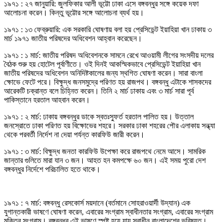
১৯৭১ : ২৭ জানুয়ারি: জুলফিকার আলী ভূট্টো ঢাকা এসে বঙ্গবন্ধুর সঙ্গে কয়েক দফা
আলোচনা করেন। কিন্তু ভূট্টোর সঙ্গে আলোচনা ব্যর্থ হয়।
১৯৭১ : ১৩ ফেব্রুয়ারি: এক সরকারি ঘোষণায় বলা হয় প্রেসিডেন্ট ইয়াহিয়া খান ঢাকায় ৩
মার্চ ১৯৭১ জাতীয় পরিষদের অধিবেশন আহ্বান করেছেন।
১৯৭১ : ১ মার্চ: জাতীয় পরিষদ অধিবেশনকে সামনে রেখে আওয়ামী লীগের সংসদীয় দলের
বৈঠক শুরু হয় হোটেল পূর্বাণীতে। ওই দিনই আকস্মিকভাবে প্রেসিডেন্ট ইয়াহিয়া খান
জাতীয় পরিষদের অধিবেশন অনিদিষ্টকালের জন্য স্থগিত ঘোষণা করেন। সারা বাংলা
ক্ষোভে ফেটে পরে। বিক্ষুদ্ধ জনসমুদ্রে পরিণত হয় রাজপথ। বঙ্গবন্ধু এটাকে শাসকদের
আরেকটি চক্রান্ত বলে চিহ্নিত করেন। তিনি ২ মার্চ ঢাকায় এবং ৩ মার্চ সারা পূর্ব
পাকিস্তানে হরতাল আহবান করেন।
১৯৭১ : ২ মার্চ: ঢাকায় বঙ্গবন্ধুর ডাকে স্বতঃস্ফুর্ত হরতাল পালিত হয়। উত্তাল
জনস্রোতে ঢাকা পরিণত হয় বিক্ষোভের শহরে। সরকার ঢাকা শহরের পৌর এলাকায় সন্ধ্যা
থেকে পরবর্তী নির্দেশ না দেয়া পর্যন্ত কারফিউ জারী করেন।
১৯৭১ : ৩ মার্চ: বিক্ষুদ্ধ জনতা কারফিউ উপেক্ষা করে রাজপথে নেমে আসে। সামরিক
জান্তার গুলিতে মারা যান ৩ জন। আহত হন কমপক্ষে ৬০ জন। এই সময় পুরো দেশ
বঙ্গবন্ধুর নির্দেশে পরিচালিত হতে থাকে।
১৯৭১ : ৭ মার্চ: বঙ্গবন্ধু রেসকোর্স ময়দানে (বর্তমানে সোহরাওয়ার্দী উদ্যান) এক
যুগান্তকারী ভাষণে ঘোষণা করেন, এবারের সংগ্রাম স্বাধীনতার সংগ্রাম, এবারের সংগ্রাম
মুক্তির সংগ্রাম। বঙ্গবন্ধুর এই ভাষণে স্পষ্ট হয়ে যায় স্বাধীন বাংলাদেশের ভবিষ্যত।