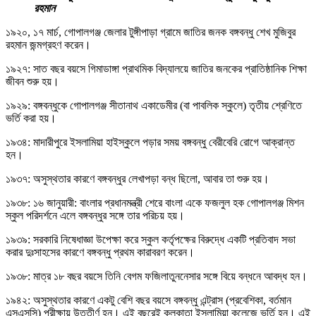
রহমান
১৯২০, ১৭ মার্চ, গোপালগঞ্জ জেলার টুঙ্গীপাড়া গ্রামে জাতির জনক বঙ্গবন্ধু শেখ মুজিবুর
রহমান জন্মগ্রহণ করেন।
১৯২৭: সাত বছর বয়সে গিমাডাঙ্গা প্রাথমিক বিদ্যালয়ে জাতির জনকের প্রাতিষ্ঠানিক শিক্ষা
জীবন শুরু হয়।
১৯২৯: বঙ্গবন্ধুকে গোপালগঞ্জ সীতানাথ একাডেমীর (বা পাবলিক স্কুলে) তৃতীয় শ্রেণিতে
ভর্তি করা হয়।
১৯৩৪: মাদারীপুরে ইসলামিয়া হাইস্কুলে পড়ার সময় বঙ্গবন্ধু বেরীবেরি রোগে আক্রান্ত
হন।
১৯৩৭: অসুস্থতার কারণে বঙ্গবন্ধুর লেখাপড়া বন্ধ ছিলো, আবার তা শুরু হয়।
১৯৩৮: ১৬ জানুয়ারী: বাংলার প্রধানমন্ত্রী শেরে বাংলা একে ফজলুল হক গোপালগঞ্জ মিশন
স্কুল পরিদর্শনে এলে বঙ্গবন্ধুর সঙ্গে তার পরিচয় হয়।
১৯৩৯: সরকারি নিষেধাজ্ঞা উপেক্ষা করে স্কুল কর্তৃপক্ষের বিরুদ্ধে একটি প্রতিবাদ সভা
করার দুঃসাহসের কারণে বঙ্গবন্ধু প্রথম কারাবরণ করেন।
১৯৩৮: মাত্র ১৮ বছর বয়সে তিনি বেগম ফজিলাতুননেসার সঙ্গে বিয়ে বন্ধনে আবদ্ধ হন।
১৯৪২: অসুস্থতার কারণে একটু বেশি বছর বয়সে বঙ্গবন্ধু এন্ট্রাস (প্রবেশিকা, বর্তমান
এসএসসি) পরীক্ষায় উত্তীর্ণ হন। এই বছরেই কলকাতা ইসলামিয়া কলেজে ভর্তি হন। এই