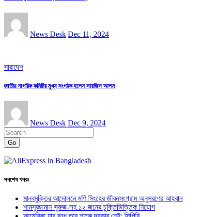
News Desk
Dec 11, 2024
সারাদেশ
জাতীয় নাগরিক কমিটির মুখ্য সংগঠক হলেন সারজিস আলম
News Desk
Dec 9, 2024
Go
সবশেষ খবরঃ
মানবমুক্তির আন্দোলনে মণি সিংহের জীবনসংগ্রাম অনুসরণের আহ্বান
শামসুজ্জামান সুরুজ-সহ ১২ জনের চুক্তিভিত্তিক নিয়োগ
আমেরিকা যার বন্ধু তার শত্রু দরকার নেই: সিপিবি