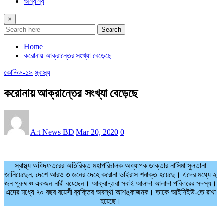
অন্যান্য
×
Search
Home
করোনায় আক্রান্তের সংখ্যা বেড়েছে
কোভিড-১৯
স্বাস্থ্য
করোনায় আক্রান্তের সংখ্যা বেড়েছে
Art News BD
Mar 20, 2020
0
স্বাস্থ্য অধিদফতরের অতিরিক্ত মহাপরিচালক অধ্যাপক ডাক্তার নাসিমা সুলতানা
জানিয়েছেন, দেশে আরও ৩ জনের দেহে করোনা ভাইরাস শনাক্ত হয়েছে। এদের মধ্যে ২
জন পুরুষ ও একজন নারী রয়েছেন। আক্রান্তরা সবাই আলাদা আলাদা পরিবারের সদস্য।
এদের মধ্যে ৭০ বছর বয়েসী ব্যক্তির অবস্থা আশঙ্কাজনক। তাকে আইসিইউ-তে রাখা
হয়েছে।