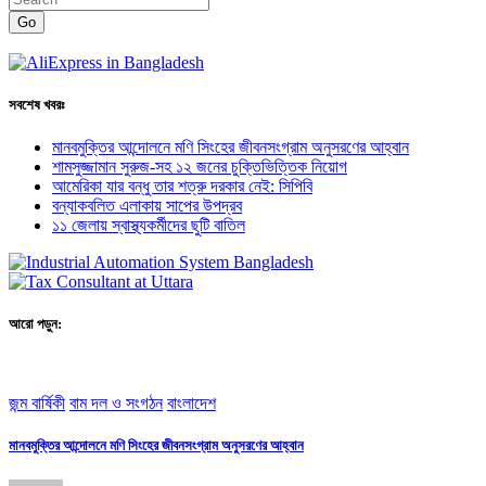
Go
সবশেষ খবরঃ
মানবমুক্তির আন্দোলনে মণি সিংহের জীবনসংগ্রাম অনুসরণের আহ্বান
শামসুজ্জামান সুরুজ-সহ ১২ জনের চুক্তিভিত্তিক নিয়োগ
আমেরিকা যার বন্ধু তার শত্রু দরকার নেই: সিপিবি
বন্যাকবলিত এলাকায় সাপের উপদ্রব
১১ জেলায় স্বাস্থ্যকর্মীদের ছুটি বাতিল
আরো পড়ুন:
জন্ম বার্ষিকী
বাম দল ও সংগঠন
বাংলাদেশ
মানবমুক্তির আন্দোলনে মণি সিংহের জীবনসংগ্রাম অনুসরণের আহ্বান