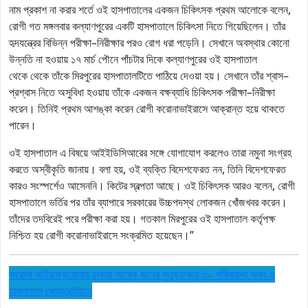
নাম প্রকাশ না করার শর্তে ওই হাসপাতালের একজন চিকিৎসক প্রথম আলোকে বলেন,
রোগী গত মঙ্গলবার কল্যাণপুরের একটি হাসপাতালে চিকিৎসা নিতে গিয়েছিলেন। তাঁর
হৃদযন্ত্রের বিভিন্ন পরীক্ষা–নিরীক্ষার পরও রোগ ধরা পড়েনি। সেখানে অবস্থার কোনো
উন্নতি না হওয়ায় ১৭ মার্চ পৌনে পাঁচটার দিকে কল্যাণপুরের ওই হাসপাতাল
থেকে থেকে তাঁকে মিরপুরের হাসপাতালটিতে পাঠিয়ে দেওয়া হয়। সেখানে তাঁর শ্বাস–
প্রশ্বাস নিতে অসুবিধা হওয়ায় তাঁকে একজন বক্ষব্যাধি চিকিৎসক পরীক্ষা–নিরীক্ষা
করেন। তিনিই প্রথম আশঙ্কা করেন রোগী করোনাভাইরাসে আক্রান্ত হয়ে থাকতে
পারেন।
ওই হাসপাতাল এ বিষয়ে আইইডিসিআরের সঙ্গে যোগাযোগ করলেও তারা নমুনা সংগ্রহ
করতে অস্বীকৃতি জানায়। বলা হয়, ওই ব্যক্তি বিদেশফেরত নন, তিনি বিদেশফেরত
কারও সংস্পর্শেও আসেননি। কিটের স্বল্পতা আছে। ওই চিকিৎসক আরও বলেন, রোগী
হাসপাতালে ভর্তির পর তাঁর ব্যাপারে সরকারের উচ্চপদস্থ লোকজন খোঁজখবর করেন।
তাঁদের তদবিরেই পরে পরীক্ষা করা হয়। গতকাল মিরপুরের ওই হাসপাতাল কর্তৃপক্ষ
নিশ্চিত হয় রোগী করোনাভাইরাসে সংক্রমিত হয়েছেন।”
করোনা ভাইরাস
করোনায় ঢাকায় আরেক জনের মৃত্যু
ঢাকায় ৩০ পরিবারসহ ভবন ও
হাসপাতাল কোয়ারেন্টাইনে