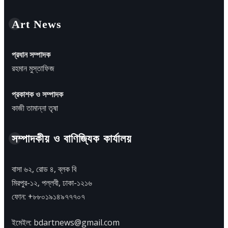
Art News
প্রধান সম্পাদক
রহমান মুস্তাফিজ
প্রকাশক ও সম্পাদক
কাজী তামান্না তৃষা
সম্পাদকীয় ও বাণিজ্যিক কার্যালয়
বাসা ৬২, রোড ৪, ব্লক বি
মিরপুর-১২, পল্লবী, ঢাকা-১২১৬
ফোন: +৮৮০১৯১৪৯৭৭৭০৭
ইমেইল: bdartnews@gmail.com