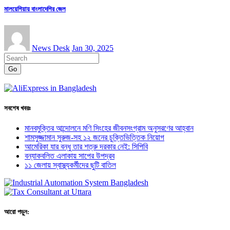
মালয়েশিয়ায় বাংলাদেশির জেল
News Desk
Jan 30, 2025
Go
সবশেষ খবরঃ
মানবমুক্তির আন্দোলনে মণি সিংহের জীবনসংগ্রাম অনুসরণের আহ্বান
শামসুজ্জামান সুরুজ-সহ ১২ জনের চুক্তিভিত্তিক নিয়োগ
আমেরিকা যার বন্ধু তার শত্রু দরকার নেই: সিপিবি
বন্যাকবলিত এলাকায় সাপের উপদ্রব
১১ জেলায় স্বাস্থ্যকর্মীদের ছুটি বাতিল
আরো পড়ুন: