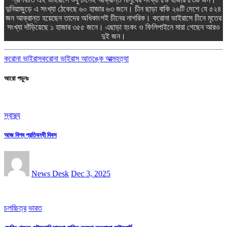
দুনিয়াজুড়ে এ সংখ্যা ঠেকেছে ৬০ হাজার ৬৩ জনে। চীন ছাড়া বাকি ২৬টি দেশে যে ৫২৪
জন আক্রান্ত হয়েছেন তাদের অধিকাংশই চীনের নাগরিক। করোনা ভাইরাসে চীনে মৃতের
সংখ্যা দাঁড়িয়েছে ১ হাজার ৩৫৫ জনে। এছাড়া হংকং ও ফিলিপাইনে মারা গেছেন আরও
দুই জন।
করোনা ভাইরাস
করোনা ভাইরাস আতঙ্কে আত্মহত্যা
আরো পড়ুনঃ
স্বাস্থ্য
আজ বিশ্ব প্রতিবন্ধী দিবস
News Desk
Dec 3, 2025
চলচ্চিত্র
ভারত