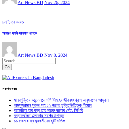
Art News BD
Nov 26, 2024
চলচ্চিত্র
ভারত
আবারও হুমকি সালমান খানকে
Art News BD
Nov 8, 2024
Go
সবশেষ খবরঃ
মানবমুক্তির আন্দোলনে মণি সিংহের জীবনসংগ্রাম অনুসরণের আহ্বান
শামসুজ্জামান সুরুজ-সহ ১২ জনের চুক্তিভিত্তিক নিয়োগ
আমেরিকা যার বন্ধু তার শত্রু দরকার নেই: সিপিবি
বন্যাকবলিত এলাকায় সাপের উপদ্রব
১১ জেলায় স্বাস্থ্যকর্মীদের ছুটি বাতিল