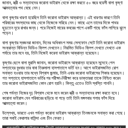
জানান, স্ত্রী ও সন্তানদের করোনা ভাইরাস থেকে রক্ষা করতে ৫০ বছর বয়েসী বালা কৃষ্ণা
আত্মহত্যার পথ বেছে নেন।
বালা কৃষ্ণার ধারণা হয়েছিল তিনি করোনা ভাইরাস আক্রান্ত। এই ধারণার কারণে তিনি
পরিবারের সদস্যদের কাছ থেকে নিজেকে সরিয়ে নেন। কাছে এলে তাদের দিকে পাথর
ছুড়তেন দূরে রাখার জন্য। পরে নিজেই মায়ের কবরের পাশে একটি গাছে ফাঁস লাগিয়ে ঝুলে
পড়েন।
বালা কৃষ্ণার স্বজনরা জানান, দিনের অধিকাংশ সময় সেলফোন সেটে তিনি করোনা ভাইরাস
সংক্রান্ত বিভিন্ন ভিডিও ক্লিপ দেখতেন। নিয়মিত ভিডিও ক্লিপ দেখতে দেখতে এক
পর্যায়ে তার মনে হয়, তিনি নিজেই করেনা ভাইরাস আক্রান্ত হয়েছেন।
কৃষ্ণার ছেলে বালা মুরালি জানান, করোনা ভাইরাসে আক্রান্ত হয়েছেন সন্দেহে গেল
সপ্তাহের বুধবার তার বাবা তিরুমালা হাসপাতালে ভর্তি হন। আগে ভাইরাসজনিত রোগ
সনাক্ত হওয়ায় তার মধ্যে বিশ্বাস জন্মায়, তিনি এবার করোনা ভাইরাসের শিকার হয়েছেন।
গত সপ্তাহে হাসপাতালে ভর্তির পর পরীক্ষা-নিরীক্ষা করে ডাক্তাররা তাকে নিশ্চিত করেন
তার করোনা ভাইরাসজনিত কোন রোগ হয়নি। কিন্তু এতেও তিনি স্বস্তি পাননি।
শেষ পর্যন্ত নিজের দৃঢ় বিশ্বাস থেকে মনে করেন স্ত্রী ও সন্তানদের রক্ষা করতে হবে।
করোনা ভাইরাস যেন পরিবারের ছড়িয়ে না পড়ে তাই তিনি মঙ্গলবার গলায় ফাঁস দিয়ে
আত্মহত্যা করেন।
উল্লেখ্য, ভারতে এখন পর্যন্ত করোনা ভাইরাস আক্রান্ত তিনজনকে সনাক্ত করা গেছে।
তারা সবাই কেরালার বাসিন্দা এবং চীন ফেরত।
প্রাণঘাতি এই ভাইরাসে শুধু চীনেই আক্রান্ত মানুষের সংখ্যা ৫৯ হাজার ৫৩৯ জন।