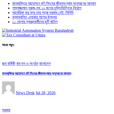
মানবমুক্তির আন্দোলনে মণি সিংহের জীবনসংগ্রাম অনুসরণের আহ্বান
শামসুজ্জামান সুরুজ-সহ ১২ জনের চুক্তিভিত্তিক নিয়োগ
আমেরিকা যার বন্ধু তার শত্রু দরকার নেই: সিপিবি
বন্যাকবলিত এলাকায় সাপের উপদ্রব
১১ জেলায় স্বাস্থ্যকর্মীদের ছুটি বাতিল
আরো পড়ুন:
জন্ম বার্ষিকী
বাম দল ও সংগঠন
বাংলাদেশ
মানবমুক্তির আন্দোলনে মণি সিংহের জীবনসংগ্রাম অনুসরণের আহ্বান
News Desk
Jul 28, 2026
সরকার