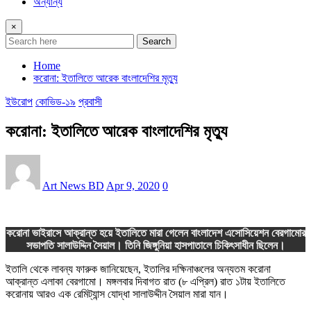
অন্যান্য
×
Search
Home
করোনা: ইতালিতে আরেক বাংলাদেশির মৃত্যু
ইউরোপ
কোভিড-১৯
প্রবাসী
করোনা: ইতালিতে আরেক বাংলাদেশির মৃত্যু
Art News BD
Apr 9, 2020
0
করোনা ভাইরাসে আক্রান্ত হয়ে ইতালিতে মারা গেলেন বাংলাদেশ এসোসিয়েশন বেরগামোর
সভাপতি সালাউদ্দিন সৈয়াল। তিনি জিঙ্গুনিয়া হাসপাতালে চিকিৎসাধীন ছিলেন।
ইতালি থেকে লাবন্য ফারুক জানিয়েছেন, ইতালির দক্ষিনাঞ্চলের অন্যতম করোনা
আক্রান্ত এলাকা বেরগামো। মঙ্গলবার দিবাগত রাত (৮ এপ্রিল) রাত ১টায় ইতালিতে
করোনায় আরও এক রেমিট্যান্স যোদ্ধা সালাউদ্দীন সৈয়াল মারা যান।