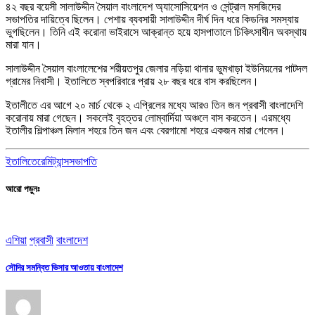
৪২ বছর বয়েসী সালাউদ্দীন সৈয়াল বাংলাদেশ অ্যাসোসিয়েশন ও সেন্ট্রাল মসজিদের
সভাপতির দায়িত্বে ছিলেন। পেশায় ব্যবসায়ী সালাউদ্দীন দীর্ঘ দিন ধরে কিডনির সমস্যায়
ভুগছিলেন। তিনি এই করোনা ভাইরাসে আক্রান্ত হয়ে হাসপাতালে চিকিৎসাধীন অবস্থায়
মারা যান।
সালাউদ্দীন সৈয়াল বাংলালেশের শরীয়তপুর জেলার নড়িয়া থানার ভুমখাড়া ইউনিয়নের পাটদল
গ্রামের নিবাসী। ইতালিতে স্বপরিবারে প্রায় ২৮ বছর ধরে বাস করছিলেন।
ইতালীতে এর আগে ২০ মার্চ থেকে ২ এপ্রিলের মধ্যে আরও তিন জন প্রবাসী বাংলাদেশি
করোনায় মারা গেছেন। সকলেই বৃহত্তর লোম্বার্দিয়া অঞ্চলে বাস করতেন। এরমধ্যে
ইতালীর শিল্পাঞ্চল মিলান শহরে তিন জন এবং বেরগামো শহরে একজন মারা গেলেন।
ইতালিতে
রেমিট্যান্স
সভাপতি
আরো পড়ুনঃ
এশিয়া
প্রবাসী
বাংলাদেশ
সৌদির সমন্বিত ভিসার আওতায় বাংলাদেশ