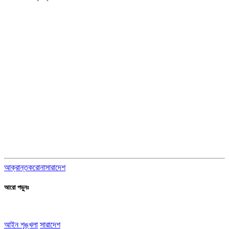
আক্রান্ত
করোনা
সারাদেশ
আরো পড়ুনঃ
আইন শৃঙ্খলা
সারাদেশ