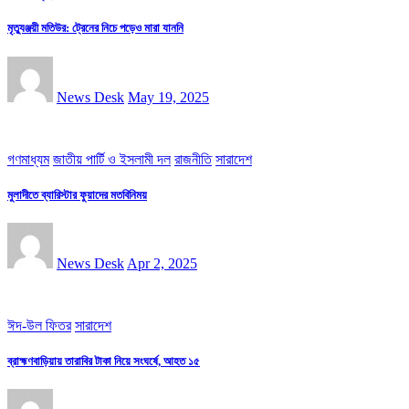
মৃত্যুঞ্জয়ী মতিউর: ট্রেনের নিচে পড়েও মারা যাননি
News Desk
May 19, 2025
গণমাধ্যম
জাতীয় পার্টি ও ইসলামী দল
রাজনীতি
সারাদেশ
মুলাদীতে ব্যারিস্টার ফুয়াদের মতবিনিময়
News Desk
Apr 2, 2025
ঈদ-উল ফিতর
সারাদেশ
ব্রাহ্মণবাড়িয়ায় তারাবির টাকা নিয়ে সংঘর্ষে, আহত ১৫