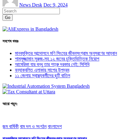
News Desk
Dec 9, 2024
Go
সবশেষ খবরঃ
মানবমুক্তির আন্দোলনে মণি সিংহের জীবনসংগ্রাম অনুসরণের আহ্বান
শামসুজ্জামান সুরুজ-সহ ১২ জনের চুক্তিভিত্তিক নিয়োগ
আমেরিকা যার বন্ধু তার শত্রু দরকার নেই: সিপিবি
বন্যাকবলিত এলাকায় সাপের উপদ্রব
১১ জেলায় স্বাস্থ্যকর্মীদের ছুটি বাতিল
আরো পড়ুন:
জন্ম বার্ষিকী
বাম দল ও সংগঠন
বাংলাদেশ
মানবমুক্তির আন্দোলনে মণি সিংহের জীবনসংগ্রাম অনুসরণের আহ্বান