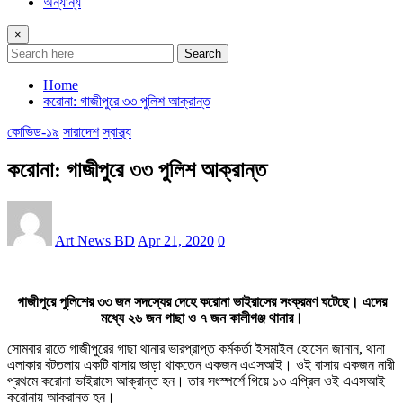
অন্যান্য
×
Search
Home
করোনা: গাজীপুরে ৩৩ পুলিশ আক্রান্ত
কোভিড-১৯
সারাদেশ
স্বাস্থ্য
করোনা: গাজীপুরে ৩৩ পুলিশ আক্রান্ত
Art News BD
Apr 21, 2020
0
গাজীপুরে পুলিশের ৩৩ জন সদস্যের দেহে করোনা ভাইরাসের সংক্রমণ ঘটেছে। এদের
মধ্যে ২৬ জন গাছা ও ৭ জন কালীগঞ্জ থানার।
সোমবার রাতে গাজীপুরের গাছা থানার ভারপ্রাপ্ত কর্মকর্তা ইসমাইল হোসেন জানান, থানা
এলাকার বটতলায় একটি বাসায় ভাড়া থাকতেন একজন এএসআই। ওই বাসায় একজন নারী
প্রথমে করোনা ভাইরাসে আক্রান্ত হন। তার সংস্পর্শে গিয়ে ১৩ এপ্রিল ওই এএসআই
করোনায় আক্রান্ত হন।