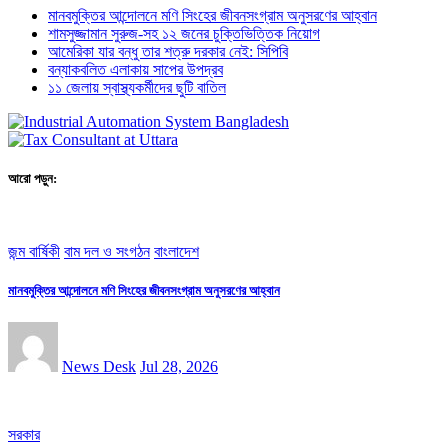
মানবমুক্তির আন্দোলনে মণি সিংহের জীবনসংগ্রাম অনুসরণের আহ্বান
শামসুজ্জামান সুরুজ-সহ ১২ জনের চুক্তিভিত্তিক নিয়োগ
আমেরিকা যার বন্ধু তার শত্রু দরকার নেই: সিপিবি
বন্যাকবলিত এলাকায় সাপের উপদ্রব
১১ জেলায় স্বাস্থ্যকর্মীদের ছুটি বাতিল
আরো পড়ুন:
জন্ম বার্ষিকী
বাম দল ও সংগঠন
বাংলাদেশ
মানবমুক্তির আন্দোলনে মণি সিংহের জীবনসংগ্রাম অনুসরণের আহ্বান
News Desk
Jul 28, 2026
সরকার