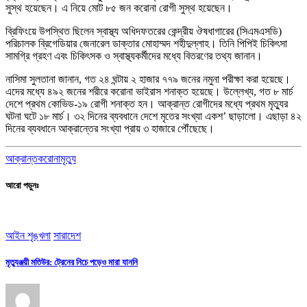
সুস্থ হয়েছেন। এ নিয়ে মোট ৮৫ জন করোনা রোগী সুস্থ হয়েছেন।
ব্রিফিংয়ে উপস্থিত ছিলেন স্বাস্থ্য অধিদফতরের কেন্দ্রীয় ঔষধাগারের (সিএমএসডি)
পরিচালক ব্রিগেডিয়ার জেনারেল ডাক্তার মোহাম্মদ শহীদুল্লাহ। তিনি পিপিই চিকিৎসা
সামগ্রি গ্রহণ এবং চিকিৎসক ও স্বাস্থ্যকর্মীদের মধ্যে বিতরণের তথ্য জানান।
নাসিমা সুলতানা জানান, গত ২৪ ঘন্টায় ২ হাজার ৭৭৯ জনের নমুনা পরীক্ষা করা হয়েছে।
এদের মধ্যে ৪৯২ জনের শরীরে করোনা ভাইরাস শনাক্ত হয়েছে। উল্লেখ্য, গত ৮ মার্চ
দেশে প্রথম কোভিড-১৯ রোগী শনাক্ত হন। আক্রান্ত রোগীদের মধ্যে প্রথম মৃত্যুর
ঘটনা ঘটে ১৮ মার্চ। ৩২ দিনের ব্যবধানে দেশে মৃতের সংখ্যা একশ’ ছাড়ালো। এছাড়া ৪২
দিনের ব্যবধানে আক্রান্তের সংখ্যা প্রায় ৩ হাজারে পৌঁছেছে।
আক্রান্ত
করোনা
মৃত্যু
আরো পড়ুনঃ
আইন শৃঙ্খলা
সারাদেশ
মৃত্যুঞ্জয়ী মতিউর: ট্রেনের নিচে পড়েও মারা যাননি