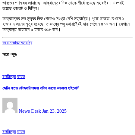
ভারতের গণমাধ্য জানাচ্ছে, আক্রান্তের দিক থেকে শীর্ষে রয়েছে মহারাষ্ট্র। এরপরই
রয়েছে গুজরাট ও দিল্লি।
আক্রান্তের মত মৃত্যুর দিক থেকেও সংখ্যা বেশি মহারাষ্ট্রে। পুরো ভারতে যেখানে ১
হাজার ৭ জনের মৃত্যু হয়েছে, তারমধ্যে শুধু মহারাষ্ট্রেই মারা গেছেন ৪০০ জন। সেখানে
আক্রান্ত হয়েছেন ৯ হাজার ৩১৮ জন।
করোনা
ভারত
মহারাষ্ট্র
আরো পড়ুনঃ
চলচ্চিত্র
ভারত
জেরিন খানের ফৌজদারি মামলা বাতিল করলো কলকাতা হাইকোর্ট
News Desk
Jan 23, 2025
চলচ্চিত্র
ভারত