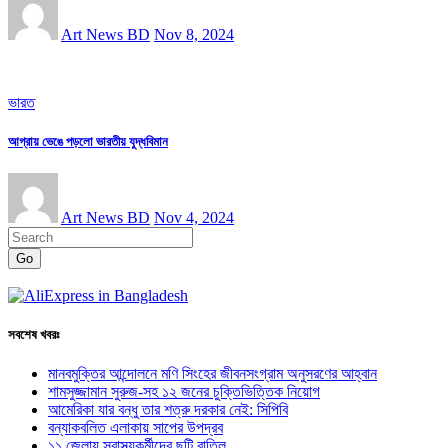
Art News BD
Nov 8, 2024
ভারত
আগ্রায় ভেঙে পড়লো ভারতীয় যুদ্ধবিমান
Art News BD
Nov 4, 2024
Go
সবশেষ খবরঃ
মানবমুক্তির আন্দোলনে মণি সিংহের জীবনসংগ্রাম অনুসরণের আহ্বান
শামসুজ্জামান সুরুজ-সহ ১২ জনের চুক্তিভিত্তিক নিয়োগ
আমেরিকা যার বন্ধু তার শত্রু দরকার নেই: সিপিবি
বন্যাকবলিত এলাকায় সাপের উপদ্রব
১১ জেলায় স্বাস্থ্যকর্মীদের ছুটি বাতিল