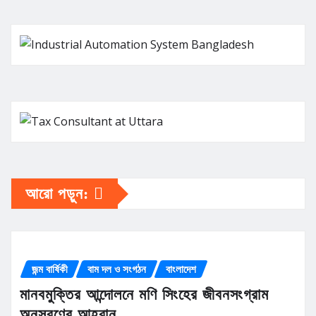
আরো পড়ুন:
জন্ম বার্ষিকী
বাম দল ও সংগঠন
বাংলাদেশ
মানবমুক্তির আন্দোলনে মণি সিংহের জীবনসংগ্রাম
অনুসরণের আহ্বান