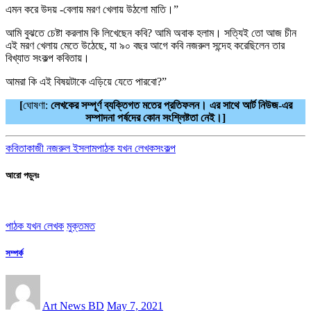
এমন করে উদয় -বেলায় মরণ খেলায় উঠলো মাতি।”
আমি বুঝতে চেষ্টা করলাম কি লিখেছেন কবি? আমি অবাক হলাম। সত্যিই তো আজ চীন
এই মরণ খেলায় মেতে উঠেছে, যা ৯০ বছর আগে কবি নজরুল সন্দেহ করেছিলেন তার
বিখ্যাত সংকল্প কবিতায়।
আমরা কি এই বিষয়টাকে এড়িয়ে যেতে পারবো?”
[
ঘোষণা:
লেখকের সম্পূর্ণ ব্যক্তিগত মতের প্রতিফলন। এর সাথে আর্ট নিউজ-এর
সম্পাদনা পর্ষদের কোন সংশ্লিষ্টতা নেই।]
কবিতা
কাজী নজরুল ইসলাম
পাঠক যখন লেখক
সংকল্প
আরো পড়ুনঃ
পাঠক যখন লেখক
মুক্তমত
সম্পর্ক
Art News BD
May 7, 2021