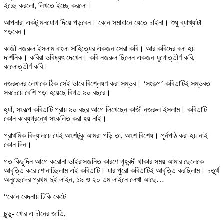
ইচ্ছে করলো, লিখতে ইচ্ছে করলো।
আপনারা একটু মনযোগ দিয়ে পড়বেন। কোন সমাধানে যেতে চাইনা। শুধু ব্যাখ্যাটা
পড়বেন।
কাজী নজরুল ইসলাম বাংলা সাহিত্যের একজন সেরা কবি। আর কবিদের বলা হয়
দার্শনিক। কবিরা ভবিষ্যৎ দেখেন। কবি নজরুল ছিলেন একজন যুগোত্তীর্ণ কবি,
কালোত্তীর্ণ কবি।
নজরুলের লেখাকে ঠিক সেই ভাবে বিশ্লেষণ করা সম্ভব। ‘সংকল্প’ কবিতাটিই সম্ভবত
সবচেয়ে বেশি পড়া হয়েছে বিগত ৯০ বছরে।
হ্যাঁ, সংকল্প কবিতাটি প্রায় ৯০ বছর আগে লিখেছেন কাজী নজরুল ইসলাম। কবিতাটি
কোন কাব্যগ্রন্থে সংকলিত করা হয় নাই।
প্রাথমিক বিদ্যালয়ে যেই অংশটুকু আমরা পড়ি তা, অংশ বিশেষ। পূর্নপাঠ করা হয় নাই
কোন দিন।
গত কিছুদিন আগে করোনা ভাইরাসজনিত কারণে গৃহবন্দী থাকার সময় আমার ছেলেকে
আবৃত্তি করে শোনাচ্ছিলাম এই কবিতাটি। যার পুরো কবিতাটিই আবৃত্তি করছিলাম। চতুর্থ
অনুচ্ছেদের প্রথম দুই লাইন, ১৯ ও ২০ তম লাইনে লেখা আছে…
“কোন বেদনায় টিকি কেটে
চুন্ডু- খোর এ চীনের জাতি,