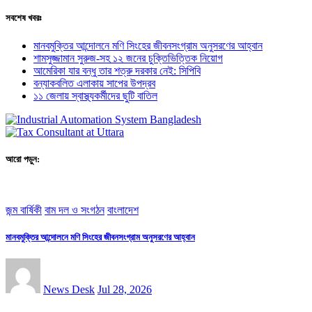
সবশেষ খবরঃ
মানবমুক্তির আন্দোলনে মণি সিংহের জীবনসংগ্রাম অনুসরণের আহ্বান
শামসুজ্জামান সুরুজ-সহ ১২ জনের চুক্তিভিত্তিক নিয়োগ
আমেরিকা যার বন্ধু তার শত্রু দরকার নেই: সিপিবি
বন্যাকবলিত এলাকায় সাপের উপদ্রব
১১ জেলায় স্বাস্থ্যকর্মীদের ছুটি বাতিল
আরো পড়ুন:
জন্ম বার্ষিকী
বাম দল ও সংগঠন
বাংলাদেশ
মানবমুক্তির আন্দোলনে মণি সিংহের জীবনসংগ্রাম অনুসরণের আহ্বান
News Desk
Jul 28, 2026