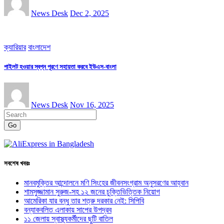
News Desk
Dec 2, 2025
ক্যারিয়ার
বাংলাদেশ
পাইলট হওয়ার স্বপ্ন পূরণে সহায়তা করবে ইউএস-বাংলা
News Desk
Nov 16, 2025
Go
সবশেষ খবরঃ
মানবমুক্তির আন্দোলনে মণি সিংহের জীবনসংগ্রাম অনুসরণের আহ্বান
শামসুজ্জামান সুরুজ-সহ ১২ জনের চুক্তিভিত্তিক নিয়োগ
আমেরিকা যার বন্ধু তার শত্রু দরকার নেই: সিপিবি
বন্যাকবলিত এলাকায় সাপের উপদ্রব
১১ জেলায় স্বাস্থ্যকর্মীদের ছুটি বাতিল