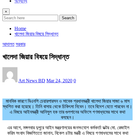
অন্যান্য
×
Search
Home
খালেদা জিয়ার বিষয়ে সিদ্ধান্ত
আদালত
সরকার
খালেদা জিয়ার বিষয়ে সিদ্ধান্ত
Art News BD
Mar 24, 2020
0
মানবিক কারণে বিএনপি চেয়ারপারসন ও সাবেক প্রধানমন্ত্রী খালেদা জিয়ার সাজা ৬ মাস
স্থগিত করা হয়েছে। তিনি বাসায় থেকে চিকিৎসা নিবেন। তবে বিদেশ যেতে পারবেন না।
এ বিষয়ে আইনমন্ত্রী আনিসুল হক তার গুলশানের অফিসে গণমাধ্যমের সাথে কথা
বলছেন।
এর আগে, মঙ্গলবার দুপুরে আইন মন্ত্রণালয়ের জনসংযোগ কর্মকর্তা ডক্টর মো. রেজাইল
করিম সংবাদ বিজ্ঞপ্তিতে জানান, বিকেল ৪টায় মন্ত্রী এ বিষয়ে গণমাধ্যমের সাথে কথা