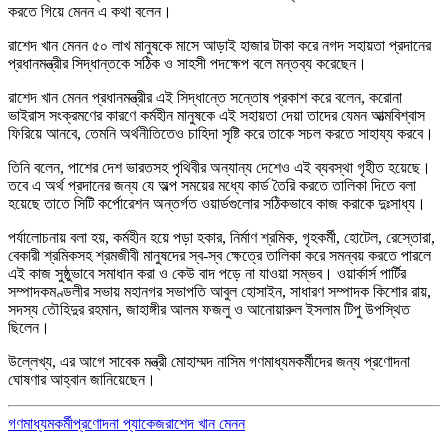
করতে গিয়ে মেনন এ কথা বলেন।
রাশেদ খান মেনন ৫০ লাখ মানুষকে মাসে আড়াই হাজার টাকা করে নগদ সহায়তা প্রদানের
প্রধানমন্ত্রীর সিদ্ধান্তকে সঠিক ও সাহসী পদক্ষেপ বলে মন্তব্য করেছেন।
রাশেদ খান মেনন প্রধানমন্ত্রীর এই সিদ্ধান্তে সন্তোষ প্রকাশ করে বলেন, করোনা
ভাইরাস সংক্রমণের কারণে কর্মহীন মানুষকে এই সহায়তা দেয়া তাদের যেমন আত্মবিশ্বাস
ফিরিয়ে আনবে, তেমনি অর্থনীতিতেও চাহিদা সৃষ্টি করে তাকে সচল করতে সাহায্য করবে।
তিনি বলেন, পাশের দেশ ভারতসহ পৃথিবীর অন্যান্য দেশেও এই ব্যবস্থা গৃহীত হয়েছে।
তবে এ অর্থ প্রদানের জন্য যে অল্প সময়ের মধ্যে কার্ড তৈরি করতে তালিকা দিতে বলা
হয়েছে তাতে সিটি কর্পোরেশন অন্তর্গত ওয়ার্ডগুলোর সঠিকভাবে কাজ করাকে দুঃসাধ্য।
পর্যালোচনায় বলা হয়, কর্মহীন হয়ে পড়া হকার, নির্মাণ শ্রমিক, গৃহকর্মী, হোটেল, রেস্তোরা,
বেকারী শ্রমিকসহ শ্রমজীবী মানুষদের স্ব-স্ব ক্ষেত্রে তালিকা করে সমন্বয় করতে পারলে
এই কাজ সুষ্ঠুভাবে সমাধান করা ও কেউ বাদ পড়ে না যাওয়া সম্ভব। ওয়ার্কার্স পার্টির
সম্পাদকমণ্ডলীর সভায় মহানগর সভাপতি আবুল হোসাইন, সাধারণ সম্পাদক কিশোর রায়,
সদস্য তৌহিদুর রহমান, জাহাঙ্গীর আলম ফজলু ও আনোয়ারুল ইসলাম টিপু উপস্থিত
ছিলেন।
উল্লেখ্য, এর আগে সাবেক মন্ত্রী মোহাম্মদ নাসিম গণমাধ্যমকর্মীদের জন্য প্রণোদনা
ঘোষণার আহ্বান জানিয়েছেন।
গণমাধ্যমকর্মী
প্রণোদনা প্যাকেজ
রাশেদ খান মেনন