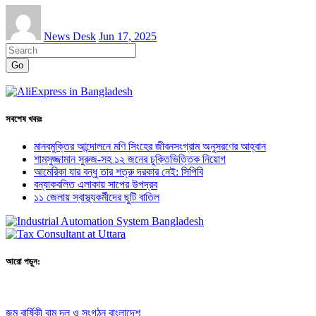
News Desk
Jun 17, 2025
Go
সবশেষ খবরঃ
মানবমুক্তির আন্দোলনে মণি সিংহের জীবনসংগ্রাম অনুসরণের আহ্বান
শামসুজ্জামান সুরুজ-সহ ১২ জনের চুক্তিভিত্তিক নিয়োগ
আমেরিকা যার বন্ধু তার শত্রু দরকার নেই: সিপিবি
বন্যাকবলিত এলাকায় সাপের উপদ্রব
১১ জেলায় স্বাস্থ্যকর্মীদের ছুটি বাতিল
আরো পড়ুন:
জন্ম বার্ষিকী
বাম দল ও সংগঠন
বাংলাদেশ