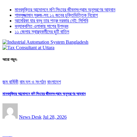
মানবমুক্তির আন্দোলনে মণি সিংহের জীবনসংগ্রাম অনুসরণের আহ্বান
শামসুজ্জামান সুরুজ-সহ ১২ জনের চুক্তিভিত্তিক নিয়োগ
আমেরিকা যার বন্ধু তার শত্রু দরকার নেই: সিপিবি
বন্যাকবলিত এলাকায় সাপের উপদ্রব
১১ জেলায় স্বাস্থ্যকর্মীদের ছুটি বাতিল
আরো পড়ুন:
জন্ম বার্ষিকী
বাম দল ও সংগঠন
বাংলাদেশ
মানবমুক্তির আন্দোলনে মণি সিংহের জীবনসংগ্রাম অনুসরণের আহ্বান
News Desk
Jul 28, 2026