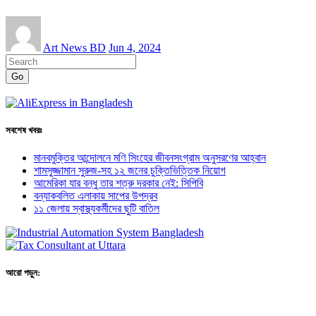
Art News BD
Jun 4, 2024
Go
সবশেষ খবরঃ
মানবমুক্তির আন্দোলনে মণি সিংহের জীবনসংগ্রাম অনুসরণের আহ্বান
শামসুজ্জামান সুরুজ-সহ ১২ জনের চুক্তিভিত্তিক নিয়োগ
আমেরিকা যার বন্ধু তার শত্রু দরকার নেই: সিপিবি
বন্যাকবলিত এলাকায় সাপের উপদ্রব
১১ জেলায় স্বাস্থ্যকর্মীদের ছুটি বাতিল
আরো পড়ুন: