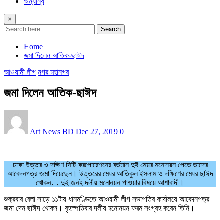
অন্যান্য
×
Search
Home
জমা দিলেন আতিক-ছাঈদ
আওয়ামী লীগ
নগর মহানগর
জমা দিলেন আতিক-ছাঈদ
Art News BD
Dec 27, 2019
0
ঢাকা উত্তর ও দক্ষিণ সিটি করপোরেশনের বর্তমান দুই মেয়র মনোনয়ন পেতে তাদের
আবেদনপত্র জমা দিয়েছেন। উত্তরের মেয়র আতিকুল ইসলাম ও দক্ষিণের মেয়র ছাঈদ
খোকন… দুই জনই দলীয় মনোনয়ন পাওয়ার বিষয়ে আশাবাদী।
শুক্রবার বেলা সাড়ে ১১টায় ধানমণ্ডিতে আওয়ামী লীগ সভাপতির কার্যালয়ে আবেদনপত্র
জমা দেন ছাঈদ খোকন। বৃহস্পতিবার দলীয় মনোনয়ন ফরম সংগ্রহ করেন তিনি।