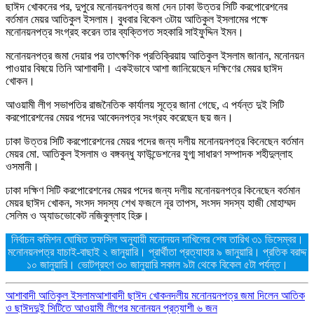
ছাঈদ খোকনের পর, দুপুরে মনোনয়নপত্র জমা দেন ঢাকা উত্তর সিটি করপোরেশনের
বর্তমান মেয়র আতিকুল ইসলাম। বুধবার বিকেল ৩টায় আতিকুল ইসলামের পক্ষে
মনোনয়নপত্র সংগ্রহ করেন তার ব্যক্তিগত সহকারি সাইফুদ্দিন ইমন।
মনোনয়নপত্র জমা দেয়ার পর তাৎক্ষণিক প্রতিক্রিয়ায় আতিকুল ইসলাম জানান, মনোনয়ন
পাওয়ার বিষয়ে তিনি আশাবাদী। একইভাবে আশা জানিয়েছেন দক্ষিণের মেয়র ছাঈদ
খোকন।
আওয়ামী লীগ সভাপতির রাজনৈতিক কার্যালয় সূত্রে জানা গেছে, এ পর্যন্ত দুই সিটি
করপোরেশনের মেয়র পদের আবেদনপত্র সংগ্রহ করেছেন ছয় জন।
ঢাকা উত্তর সিটি করপোরেশনের মেয়র পদের জন্য দলীয় মনোনয়নপত্র কিনেছেন বর্তমান
মেয়র মো. আতিকুল ইসলাম ও বঙ্গবন্ধু ফাউন্ডেশনের যুগ্ম সাধারণ সম্পাদক শহীদুল্লাহ
ওসমানী।
ঢাকা দক্ষিণ সিটি করপোরেশনের মেয়র পদের জন্য দলীয় মনোনয়নপত্র কিনেছেন বর্তমান
মেয়র ছাঈদ খোকন, সংসদ সদস্য শেখ ফজলে নূর তাপস, সংসদ সদস্য হাজী মোহাম্মদ
সেলিম ও অ্যাডভোকেট নজিবুল্লাহ হিরু।
নির্বাচন কমিশন ঘোষিত তফসিল অনুযায়ী মনোনয়ন দাখিলের শেষ তারিখ ৩১ ডিসেম্বর।
মনোনয়নপত্র যাচাই-বাছাই ২ জানুয়ারি। প্রার্থীতা প্রত্যাহার ৯ জানুয়ারি। প্রতিক বরাদ্দ
১০ জানুয়ারি। ভোটগ্রহণ ৩০ জানুয়ারি সকাল ৯টা থেকে বিকেল ৫টা পর্যন্ত।
আশাবাদী আতিকুল ইসলাম
আশাবাদী ছাঈদ খোকন
দলীয় মনোনয়নপত্র জমা দিলেন আতিক
ও ছাঈদ
দুই সিটিতে আওয়ামী লীগের মনোনয়ন প্রত্যাশী ৬ জন