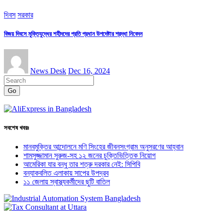
দিবস
সরকার
বিজয় দিবসে মুক্তিযুদ্ধের শহীদদের প্রতি প্রধান উপদেষ্টার শ্রদ্ধা নিবেদন
News Desk
Dec 16, 2024
Go
সবশেষ খবরঃ
মানবমুক্তির আন্দোলনে মণি সিংহের জীবনসংগ্রাম অনুসরণের আহ্বান
শামসুজ্জামান সুরুজ-সহ ১২ জনের চুক্তিভিত্তিক নিয়োগ
আমেরিকা যার বন্ধু তার শত্রু দরকার নেই: সিপিবি
বন্যাকবলিত এলাকায় সাপের উপদ্রব
১১ জেলায় স্বাস্থ্যকর্মীদের ছুটি বাতিল