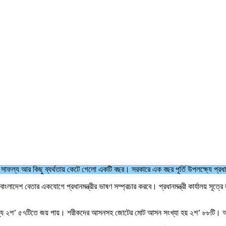
াফল্য আর কিছু ব্যর্থতায় কেটে গেলো একটি বছর। সরকারে এক বছর পূর্তি উপলক্ষ্যে প্রধান
লাদেশ বেতার একযোগে প্রধানমন্ত্রীর ভাষণ সম্প্রচার করবে। প্রধানমন্ত্রী কার্যালয় সূত
মধ্যে ২শ’ ৫৭টিতে জয় পায়। শরীকদের আসনসহ জোটের মোট আসন সংখ্যা হয় ২শ’ ৮৮টি।