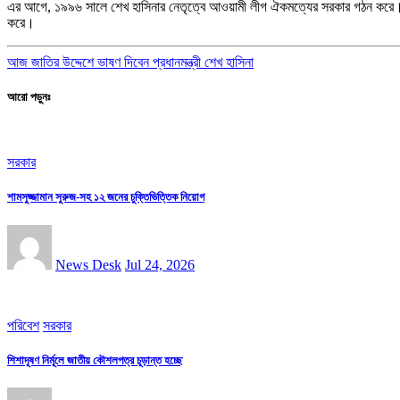
এর আগে, ১৯৯৬ সালে শেখ হাসিনার নেতৃত্বে আওয়ামী লীগ ঐকমত্যের সরকার গঠন করে।
করে।
আজ জাতির উদ্দেশে ভাষণ দিবেন প্রধানমন্ত্রী শেখ হাসিনা
আরো পড়ুনঃ
সরকার
শামসুজ্জামান সুরুজ-সহ ১২ জনের চুক্তিভিত্তিক নিয়োগ
News Desk
Jul 24, 2026
পরিবেশ
সরকার
শিশাদূষণ নির্মূলে জাতীয় কৌশলপত্র চূড়ান্ত হচ্ছে