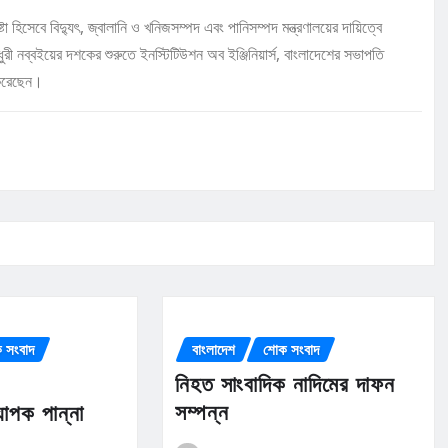
া হিসেবে বিদ্যুৎ, জ্বালানি ও খনিজসম্পদ এবং পানিসম্পদ মন্ত্রণালয়ের দায়িত্বে
রী নব্বইয়ের দশকের শুরুতে ইনস্টিটিউশন অব ইঞ্জিনিয়ার্স, বাংলাদেশের সভাপতি
 করেছেন।
 সংবাদ
বাংলাদেশ
শোক সংবাদ
নিহত সাংবাদিক নাদিমের দাফন
সম্পন্ন
যাপক পান্না