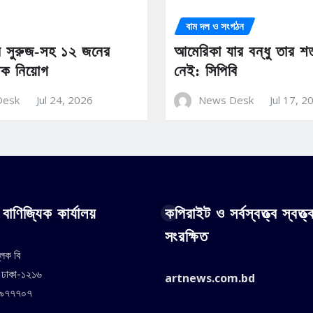
বাম দল ও সংগঠন
ান সুরুজ-সহ ১২ জনের
আমেরিকা যার বন্ধু তার শ
তিক নিয়োগ
নেই: সিপিবি
Desk
Jul 24, 2026
News Desk
Jul 17, 2
বাণিজ্যিক কার্যালয়
কপিরাইট ও সর্বস্বত্ত্ব স্বত্ত্
সংরক্ষিত
্লক বি
, ঢাকা-১২১৬
artnews.com.bd
৪৯৭৭৭০৭