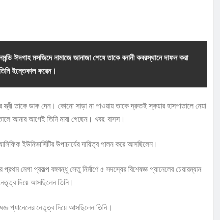
ানমন্ডি ঈদগাহ মসজিদে নামাজে জানাজা শেষে তাকে বনানী কবরস্থানে দাফন করা
তিনি ইন্তেকাল করেন।
 স্ত্রী তাকে ডাক দেন। কোনো সাড়া না পাওয়ায় তাকে দ্রুতই স্কয়ার হাসপাতালে নেয়া
পাতালে আনার আগেই তিনি মারা গেছেন। খবর: বাসস।
্যাসিফিক ইউনিভার্সিটির উপাচার্যের দায়িত্ব পালন করে আসছিলেন।
রথম মেগা প্রকল্প বঙ্গবন্ধু সেতু নির্মাণে ৫ সদস্যের বিশেষজ্ঞ প্যানেলের চেয়ারম্যান
ও নেতৃত্ব দিয়ে আসছিলেন তিনি।
েষজ্ঞ প্যানেলের নেতৃত্ব দিয়ে আসছিলেন তিনি।