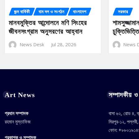
জন্ম বার্ষিকী
বাম দল ও সংগঠন
বাংলাদেশ
সরকার
মানবমুক্তির আন্দোলনে মণি সিংহের
শামসুজ্জাম
জীবনসংগ্রাম অনুসরণের আহ্বান
চুক্তিভিত্
News Desk
Jul 28, 2026
News 
Art News
সম্পাদকীয় ও 
প্রধান সম্পাদক
বাসা ৬২, রোড ৪, ব
রহমান মুস্তাফিজ
মিরপুর-১২, পল্লবী
ফোন: +৮৮০১৯১
প্রকাশক ও সম্পাদক