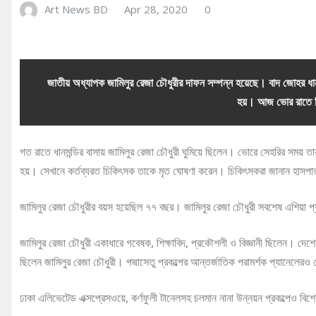
Art News BD
Apr 28, 2020
0
জাতীয় অধ্যাপক জামিলুর রেজা চৌধুরীর দাফন সম্পন্ন হয়েছে। বাদ জোহর ধ
হয়। আজ ভোর রাতে 
গত রাতে ধানমন্ডির বাসায় জামিলুর রেজা চৌধুরী ঘুমিয়ে ছিলেন। ভোরে সেহরির সময় তার
হয়। সেখানে কর্তব্যরত চিকিৎসক তাকে মৃত ঘোষণা করেন। চিকিৎসকরা জানান হাস
জামিলুর রেজা চৌধুরীর বয়স হয়েছিল ৭৭ বছর। জামিলুর রেজা চৌধুরী সবশেষ এশিয়া প
জামিলুর রেজা চৌধুরী একাধারে গবেষক, শিক্ষাবিদ, প্রকৌশলী ও বিজ্ঞানী ছিলেন। দেশের প্
ছিলেন জামিলুর রেজা চৌধুরী। পদ্মাসেতু প্রকল্পের আন্তর্জাতিক পরামর্শক প্যানেলের
ঢাকা এলিভেটেড এক্সপ্রেসওয়ে, কর্ণফুলী টানেলসহ চলমান নানা উন্নয়ন প্রকল্পেও বিশ