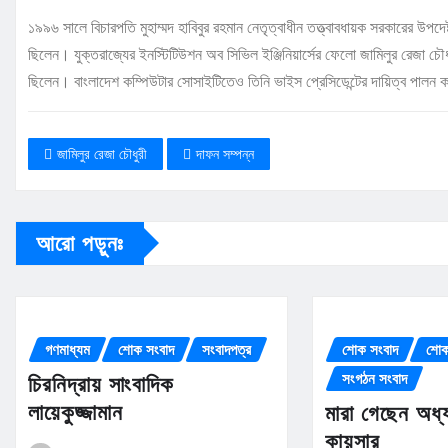
১৯৯৬ সালে বিচারপতি মুহাম্মদ হাবিবুর রহমান নেতৃত্বাধীন তত্ত্বাবধায়ক সরকারের উপদেষ্ট
ছিলেন। যুক্তরাজ্যের ইনস্টিটিউশন অব সিভিল ইঞ্জিনিয়ার্সের ফেলো জামিলুর রেজা চৌধু
ছিলেন। বাংলাদেশ কম্পিউটার সোসাইটিতেও তিনি ভাইস প্রেসিডেন্টের দায়িত্ব পালন
জামিলুর রেজা চৌধুরী
দাফন সম্পন্ন
আরো পড়ুনঃ
গণমাধ্যম
শোক সংবাদ
সংবাদপত্র
শোক সংবাদ
শোক
সংগঠন সংবাদ
চিরনিদ্রায় সাংবাদিক
লায়েকুজ্জামান
মারা গেছেন অধ্
কায়সার