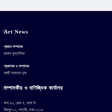
Art News
প্রধান সম্পাদক
রহমান মুস্তাফিজ
প্রকাশক ও সম্পাদক
কাজী তামান্না তৃষা
সম্পাদকীয় ও বাণিজ্যিক কার্যালয়
বাসা ৬২, রোড ৪, ব্লক বি
মিরপুর-১২, পল্লবী, ঢাকা-১২১৬