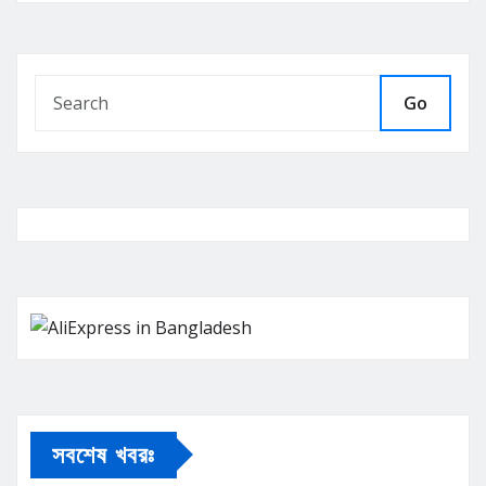
Go
সবশেষ খবরঃ