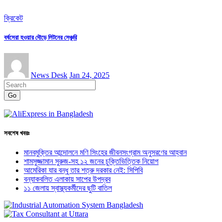
ক্রিকেট
বর্ষসেরা হওয়ার দৌড়ে লিটনের সেঞ্চুরি
News Desk
Jan 24, 2025
Go
সবশেষ খবরঃ
মানবমুক্তির আন্দোলনে মণি সিংহের জীবনসংগ্রাম অনুসরণের আহ্বান
শামসুজ্জামান সুরুজ-সহ ১২ জনের চুক্তিভিত্তিক নিয়োগ
আমেরিকা যার বন্ধু তার শত্রু দরকার নেই: সিপিবি
বন্যাকবলিত এলাকায় সাপের উপদ্রব
১১ জেলায় স্বাস্থ্যকর্মীদের ছুটি বাতিল