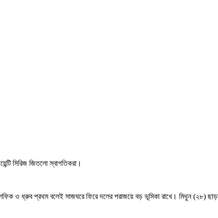
োয়েন্টি সিরিজ জিতলো স্বাগতিকরা।
মুশফিক ও ধ্রুব প্রথম বলেই সাজঘরে ফিরে দলের পরাজয়ে বড় ভূমিকা রাখে। মিথুন (২৮) ছাড