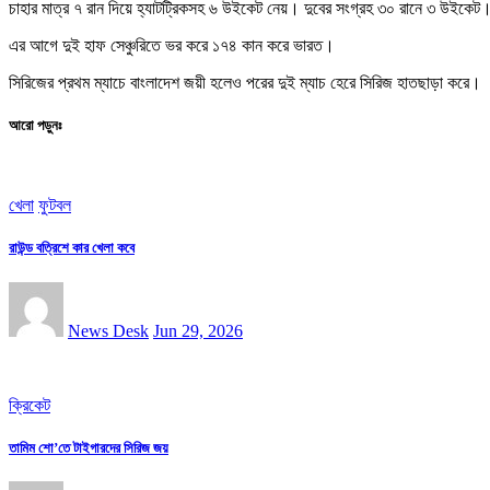
চাহার মাত্র ৭ রান দিয়ে হ্যাটট্রিকসহ ৬ উইকেট নেয়। দুবের সংগ্রহ ৩০ রানে ৩ উইকেট
এর আগে দুই হাফ সেঞ্চুরিতে ভর করে ১৭৪ কান করে ভারত।
সিরিজের প্রথম ম্যাচে বাংলাদেশ জয়ী হলেও পরের দুই ম্যাচ হেরে সিরিজ হাতছাড়া করে।
আরো পড়ুনঃ
খেলা
ফুটবল
রাউন্ড বত্রিশে কার খেলা কবে
News Desk
Jun 29, 2026
ক্রিকেট
তামিম শো’তে টাইগারদের সিরিজ জয়