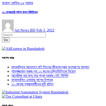
করোনা
কোভিড-১৯
সরকার
২১ ফেব্রুয়ারি পর্যন্ত বাড়ল বিধিনিষেধ
Art News BD
Feb 3, 2022
Go
সবশেষ খবরঃ
মানবমুক্তির আন্দোলনে মণি সিংহের জীবনসংগ্রাম অনুসরণের আহ্বান
শামসুজ্জামান সুরুজ-সহ ১২ জনের চুক্তিভিত্তিক নিয়োগ
আমেরিকা যার বন্ধু তার শত্রু দরকার নেই: সিপিবি
বন্যাকবলিত এলাকায় সাপের উপদ্রব
১১ জেলায় স্বাস্থ্যকর্মীদের ছুটি বাতিল
আরো পড়ুন: