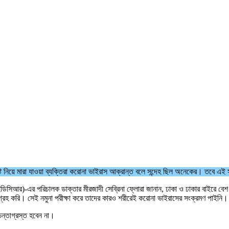
কষ্ট নিয়ে মারা যাওয়া ব্যক্তিরা করোনা ভাইরাস আক্রান্ত বলে সন্দেহ ছিল অনেকের। তবে এ
ইইডিসিআর)-এর পরিচালক ডাক্তার মীরজাদী সেব্রিনা ফ্লোরা জানান, ঢাকা ও ঢাকার বাইরে বেশ
গ্রহ করি। সেই নমুনা পরীক্ষা করে তাদের কারও শরীরেই করোনা ভাইরাসের সংক্রমণ পাইনি।
িন্তাগ্রস্ত হবেন না।