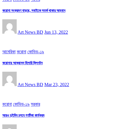
করোনা সংক্রমণ বাড়ছে, সবাইকে সতর্ক থাকার আহ্বান
Art News BD
Jun 13, 2022
আমেরিকা
করোনা
কোভিড-১৯
করোনায় আক্রান্ত হিলারি ক্লিনটন
Art News BD
Mar 23, 2022
করোনা
কোভিড-১৯
সরকার
আরও দুইদিন চলবে গণটিকা কার্যক্রম