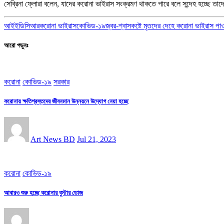
সেব্রিনা ফ্লোরা বলেন, যাদের করোনা ভাইরাস সংক্রমণ থাকতে পারে বলে সন্দেহ হচ্ছে তাদে
আইইডিসিআর
করোনা ভাইরাস
কোভিড-১৯
জ্বর-শ্বাসকষ্টে মৃতদের দেহে করোনা ভাইরাস পা
আরো পড়ুনঃ
করোনা
কোভিড-১৯
সরকার
করোনায় ক্ষতিগ্রস্তদের জীবনমান উন্নয়নে উদ্যোগ নেয়া হচ্ছে
Art News BD
Jul 21, 2023
করোনা
কোভিড-১৯
আবারও শুরু হচ্ছে করোনার বুস্টার ডোজ