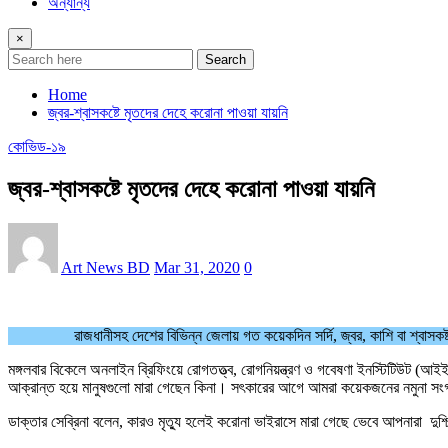
অন্যান্য
×
Search
Home
জ্বর-শ্বাসকষ্টে মৃতদের দেহে করোনা পাওয়া যায়নি
কোভিড-১৯
জ্বর-শ্বাসকষ্টে মৃতদের দেহে করোনা পাওয়া যায়নি
Art News BD
Mar 31, 2020
0
রাজধানীসহ দেশের বিভিন্ন জেলায় গত কয়েকদিন সর্দি, জ্বর, কাশি বা শ্বাস
মঙ্গলবার বিকেলে অনলাইন ব্রিফিংয়ে রোগতত্ত্ব, রোগনিয়ন্ত্রণ ও গবেষণা ইনস্টিটিউট (আ
আক্রান্ত হয়ে মানুষগুলো মারা গেছেন কিনা। সৎকারের আগে আমরা কয়েকজনের নমুনা সং
ডাক্তার সেব্রিনা বলেন, কারও মৃত্যু হলেই করোনা ভাইরাসে মারা গেছে ভেবে আপনারা দুশ্চ