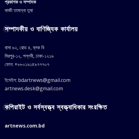
প্রকাশক ও সম্পাদক
কাজী তামান্না তৃষা
সম্পাদকীয় ও বাণিজ্যিক কার্যালয়
বাসা ৬২, রোড ৪, ব্লক বি
মিরপুর-১২, পল্লবী, ঢাকা-১২১৬
ফোন: +৮৮০১৯১৪৯৭৭৭০৭
ইমেইল: bdartnews@gmail.com
artnews.desk@gmail.com
কপিরাইট ও সর্বস্বত্ত্ব স্বত্ত্বাধিকার সংরক্ষিত
artnews.com.bd