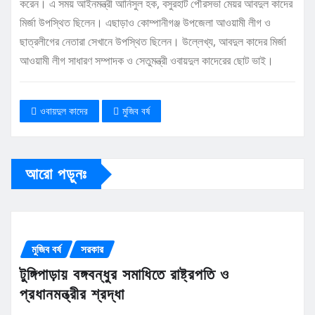
করেন। এ সময় আইনমন্ত্রী আনিসুল হক, বসুরহাট পৌরসভা মেয়র আবদুল কাদের
মির্জা উপস্থিত ছিলেন। এছাড়াও কোম্পানীগঞ্জ উপজেলা আওয়ামী লীগ ও
ছাত্রলীগের নেতারা সেখানে উপস্থিত ছিলেন। উল্লেখ্য, আবদুল কাদের মির্জা
আওয়ামী লীগ সাধারণ সম্পাদক ও সেতুমন্ত্রী ওবায়দুল কাদেরের ছোট ভাই।
ওবায়দুল কাদের
মুজিব বর্ষ
আরো পড়ুনঃ
মুজিব বর্ষ
সরকার
টুঙ্গিপাড়ায় বঙ্গবন্ধুর সমাধিতে রাষ্ট্রপতি ও
প্রধানমন্ত্রীর শ্রদ্ধা