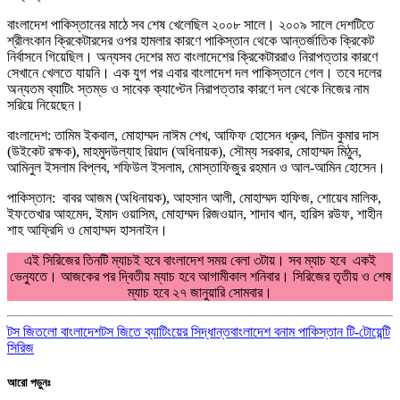
বাংলাদেশ পাকিস্তানের মাঠে সব শেষ খেলেছিল ২০০৮ সালে। ২০০৯ সালে দেশটিতে
শ্রীলংকান ক্রিকেটারদের ওপর হামলার কারণে পাকিস্তান থেকে আন্তর্জাতিক ক্রিকেট
নির্বাসনে গিয়েছিল। অন্যসব দেশের মত বাংলাদেশের ক্রিকেটাররাও নিরাপত্তার কারণে
সেখানে খেলতে যায়নি। এক যুগ পর এবার বাংলাদেশ দল পাকিস্তানে গেল। তবে দলের
অন্যতম ব্যাটিং স্তম্ভ ও সাবেক ক্যাপ্টেন নিরাপত্তার কারণে দল থেকে নিজের নাম
সরিয়ে নিয়েছেন।
বাংলাদেশ: তামিম ইকবাল, মোহাম্মদ নাঈম শেখ, আফিফ হোসেন ধ্রুব, লিটন কুমার দাস
(উইকেট রক্ষক), মাহমুদউল্যাহ রিয়াদ (অধিনায়ক), সৌম্য সরকার, মোহাম্মদ মিঠুন,
আমিনুল ইসলাম বিপ্লব, শফিউল ইসলাম, মোস্তাফিজুর রহমান ও আল-আমিন হোসেন।
পাকিস্তান: বাবর আজম (অধিনায়ক), আহসান আলী, মোহাম্মদ হাফিজ, শোয়েব মালিক,
ইফতেখার আহমেদ, ইমাদ ওয়াসিম, মোহাম্মদ রিজওয়ান, শাদাব খান, হারিস রউফ, শাহীন
শাহ আফ্রিদি ও মোহাম্মদ হাসনাইন।
এই সিরিজের তিনটি ম্যাচই হবে বাংলাদেশ সময় বেলা ৩টায়। সব ম্যাচ হবে একই
ভেন্যুতে। আজকের পর দ্বিতীয় ম্যাচ হবে আগামীকাল শনিবার। সিরিজের তৃতীয় ও শেষ
ম্যাচ হবে ২৭ জানুয়ারি সোমবার।
টস জিতলো বাংলাদেশ
টস জিতে ব্যাটিংয়ের সিদ্ধান্ত
বাংলাদেশ বনাম পাকিস্তান টি-টোয়েন্টি
সিরিজ
আরো পড়ুনঃ