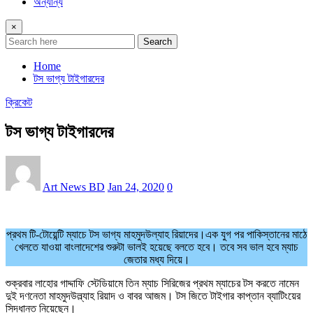
অন্যান্য
×
Search
Home
টস ভাগ্য টাইগারদের
ক্রিকেট
টস ভাগ্য টাইগারদের
Art News BD
Jan 24, 2020
0
প্রথম টি-টোয়েন্টি ম্যাচে টস ভাগ্য মাহমুদউল্যাহ রিয়াদের।এক যুগ পর পাকিস্তানের মাঠে
খেলতে যাওয়া বাংলাদেশের শুরুটা ভালই হয়েছে বলতে হবে। তবে সব ভাল হবে ম্যাচ
জেতার মধ্য দিয়ে।
শুক্রবার লাহোর গাদ্দাফি স্টেডিয়ামে তিন ম্যাচ সিরিজের প্রথম ম্যাচের টস করতে নামেন
দুই দণনেতা মাহমুদউল্ল্যাহ রিয়াদ ও বাবর আজম। টস জিতে টাইগার কাপ্তান ব্যাটিংয়ের
সিদ্ধান্ত নিয়েছেন।