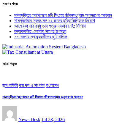
সবশেষ খবরঃ
মানবমুক্তির আন্দোলনে মণি সিংহের জীবনসংগ্রাম অনুসরণের আহ্বান
শামসুজ্জামান সুরুজ-সহ ১২ জনের চুক্তিভিত্তিক নিয়োগ
আমেরিকা যার বন্ধু তার শত্রু দরকার নেই: সিপিবি
বন্যাকবলিত এলাকায় সাপের উপদ্রব
১১ জেলায় স্বাস্থ্যকর্মীদের ছুটি বাতিল
আরো পড়ুন:
জন্ম বার্ষিকী
বাম দল ও সংগঠন
বাংলাদেশ
মানবমুক্তির আন্দোলনে মণি সিংহের জীবনসংগ্রাম অনুসরণের আহ্বান
News Desk
Jul 28, 2026