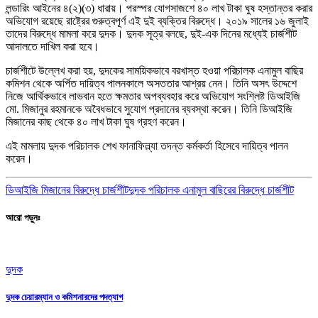
লন্ডারিং আইনের ৪(২)(৩) ধারায়। পরস্পর যোগসাজশে ৪০ লাখ টাকা ঘুষ হস্তান্তর করার
অভিযোগ রয়েছে রাষ্ট্রের গুরুত্বপূর্ণ এই দুই ব্যক্তির বিরুদ্ধে। ২০১৯ সালের ১৬ জুলাই
তাদের বিরুদ্ধে মামলা করে দুদক। দুদক সূত্র বলছে, দুই-এক দিনের মধ্যেই চার্জশীট
আদালতে দাখিল করা হবে।
চার্জশীটে উল্লেখ করা হয়, দুদকের সাময়িকভাবে বরখাস্ত হওয়া পরিচালক এনামুল বাছির
কমিশন থেকে অর্পিত দায়িত্ব পালনকালে অসততার আশ্রয় নেন। তিনি অসৎ উদ্দেশে
নিজে আর্থিকভাবে লাভবান হতে ক্ষমতার অপব্যবহার করে অভিযোগ সংশ্লিষ্ট ডিআইজি
মো. মিজানুর রহমানকে অবৈধভাবে সুযোগ প্রদানের ব্যবস্থা করেন। তিনি ডিআইজি
মিজানের কাছ থেকে ৪০ লাখ টাকা ঘুষ গ্রহণ করেন।
এই মামলায় দুদক পরিচালক শেখ ফানাফিল্ল্যা তদন্ত কর্মকর্তা হিসেবে দায়িত্ব পালন
করেন।
ডিআইজি মিজানের বিরুদ্ধে চার্জশীট
দুদক পরিচালক এনামুল বাছিরের বিরুদ্ধে চার্জশীট
আরো পড়ুনঃ
দুদক
দুদক চেয়ারম্যান ও কমিশনারদের পদত্যাগ