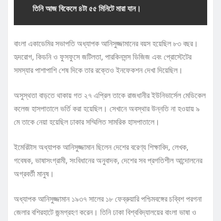
তিনি আজ বিকেলে ৪টা ৫৫ মিনিটে মারা যান।
বাংলা একাডেমির সভাপতি অধ্যাপক আনিসুজ্জামানের বয়স হয়েছিল ৮৩ বছর।
হৃদরোগ, কিডনি ও ফুসফুসে জটিলতা, পারকিনসন্স ডিজিজ এবং প্রোস্টেটের
সমস্যার পাশাপাশি শেষ দিকে তার রক্তেও ইনফেকশন দেখা দিয়েছিল।
অসুস্থতা বাড়তে থাকায় গত ২৭ এপ্রিল তাকে রাজধানীর ইউনিভার্সেল মেডিকেল
কলেজ হাসপাতালে ভর্তি করা হয়েছিল। সেখানে অবস্থার উন্নতি না হওয়ায় ৯
মে তাকে নেয়া হয়েছিল ঢাকার সম্মিলিত সামরিক হাসপাতালে।
ইমেরিটাস অধ্যাপক আনিসুজ্জামান ছিলেন দেশের বরেণ্য শিক্ষাবিদ, লেখক,
গবেষক, ভাষাসংগ্রামী, সংবিধানের অনুবাদক, দেশের সব প্রগতিশীল আন্দোলনের
অগ্রবর্তী মানুষ।
অধ্যাপক আনিসুজ্জামান ১৯৩৭ সালের ১৮ ফেব্রুয়ারি পশ্চিমবঙ্গের চব্বিশ পরগনা
জেলার বশিরহাটে জন্মগ্রহণ করেন। তিনি ঢাকা বিশ্ববিদ্যালয়ের বাংলা ভাষা ও