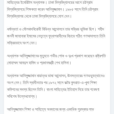
সাহিত্যের ইমেরিটাস অধ্যাপক। ঢাকা বিশ্ববিদ্যালয়ের আগে চট্টগ্রাম
বিশ্ববিদ্যালয়ে শিক্ষকতা করেন আনিসুজ্জামান। ১৯৮৫ সালে তিনি চট্টগ্রাম
বিশ্ববিদ্যালয় থেকে ঢাকা বিশ্ববিদ্যালয়ে যোগ দেন।
ধর্মান্ধতা ও মৌলবাদবিরোধী বিভিন্ন আন্দোলনে তার সক্রিয় ভূমিকা ছিল। শহীদ
জননী জাহানারা ইমামের নেতৃত্বে যুদ্ধাপরাধীদের বিচারে গঠিত গণআদালতে তিনি
সক্রিয়ভাবে অংশ নেন।
অধ্যাপক আনিসুজ্জামানের মৃত্যুতে গভীর শোক ও দুঃখ প্রকাশ করেছেন রাষ্ট্রপতি
মোহাম্মদ আবদুল হামিদ ও প্রধানমন্ত্রী শেখ হাসিনা।
অধ্যাপক আনিসুজ্জামান বায়ান্নর ভাষা আন্দোলন, ঊনসত্তরের গণঅভ্যুত্থানেও
অংশ নেন। তিনি স্বাধীনতার পর ১৯৭২ সালে ডক্টর কুদরাত-এ-খুদা শিক্ষা
কমিশনের সদস্য ছিলেন তিনি। বাংলা সাহিত্যের ইতিহাস নিয়ে তার গবেষণা
সবিশেষ উল্লেখযোগ্য।
আনিসুজ্জামান শিক্ষা ও সাহিত্যে অবদানের জন্য একাধিক পুরস্কার লাভ