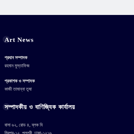
Art News
প্রধান সম্পাদক
রহমান মুস্তাফিজ
প্রকাশক ও সম্পাদক
কাজী তামান্না তৃষা
সম্পাদকীয় ও বাণিজ্যিক কার্যালয়
বাসা ৬২, রোড ৪, ব্লক বি
মিরপুর-১২, পল্লবী, ঢাকা-১২১৬