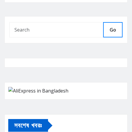
Go
সবশেষ খবরঃ