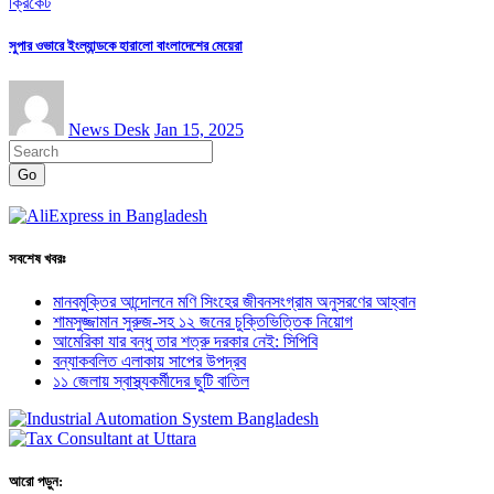
ক্রিকেট
সুপার ওভারে ইংল্যান্ডকে হারালো বাংলাদেশের মেয়েরা
News Desk
Jan 15, 2025
Go
সবশেষ খবরঃ
মানবমুক্তির আন্দোলনে মণি সিংহের জীবনসংগ্রাম অনুসরণের আহ্বান
শামসুজ্জামান সুরুজ-সহ ১২ জনের চুক্তিভিত্তিক নিয়োগ
আমেরিকা যার বন্ধু তার শত্রু দরকার নেই: সিপিবি
বন্যাকবলিত এলাকায় সাপের উপদ্রব
১১ জেলায় স্বাস্থ্যকর্মীদের ছুটি বাতিল
আরো পড়ুন: