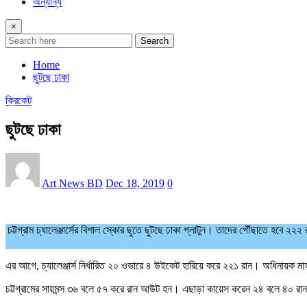
অন্যান্য
×
Search
Home
ছুটছে ঢাকা
ক্রিকেট
ছুটছে ঢাকা
Art News BD
Dec 18, 2019
0
চট্টগ্রাম চ্যালেঞ্জার্সের বিশাল স্কোর ছুতে ছুটছে ঢাকা প্লাটুন। তাদের পৌঁছাতে হবে ২
এর আগে, চ্যালেঞ্জার্স নির্ধারিত ২০ ওভারে ৪ উইকেট হারিয়ে করে ২২১ রান। অধিনায়ক 
চট্টগ্রামের সায়মন্স ৩৬ বলে ৫৭ করে রান আউট হন। এছাড়া কায়েস করেন ২৪ বলে ৪০ 