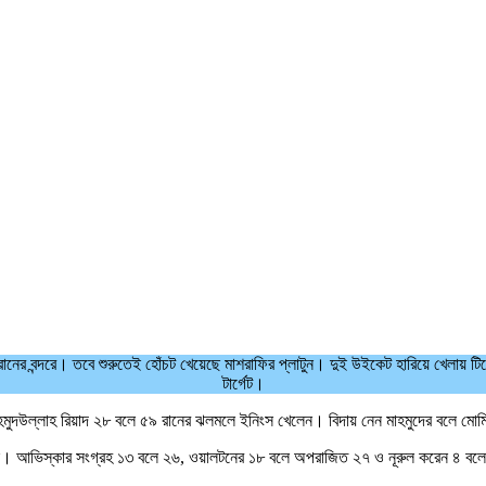
২২ রানের বন্দরে। তবে শুরুতেই হোঁচট খেয়েছে মাশরাফির প্লাটুন। দুই উইকেট হারিয়ে খেলায় টি
টার্গেট।
মাহমুদউল্লাহ রিয়াদ ২৮ বলে ৫৯ রানের ঝলমলে ইনিংস খেলেন। বিদায় নেন মাহমুদের বলে মোম
রান। আভিস্কার সংগ্রহ ১৩ বলে ২৬, ওয়ালটনের ১৮ বলে অপরাজিত ২৭ ও নূরুল করেন ৪ ব