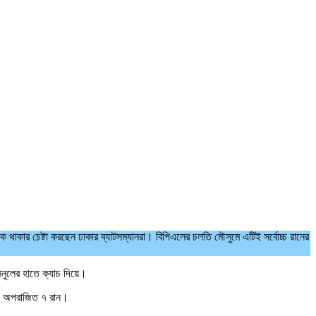
কে থাকার চেষ্টা করছেন ঢাকার ব্যাটসম্যানরা। বিপিএলের চলতি মৌসুমে এটিই সর্বোচ্চ রানের
িনুলের হাতে ক্যাচ দিয়ে।
লে অপরাজিত ৭ রান।