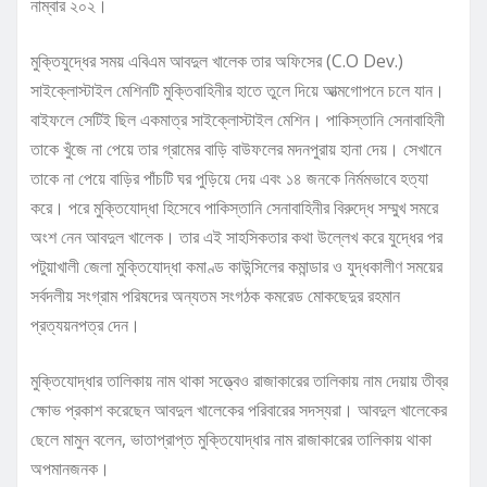
নাম্বার ২০২।
মুক্তিযুদ্ধের সময় এবিএম আবদুল খালেক তার অফিসের (C.O Dev.)
সাইক্লোস্টাইল মেশিনটি মুক্তিবাহিনীর হাতে তুলে দিয়ে আত্মগোপনে চলে যান।
বাইফলে সেটিই ছিল একমাত্র সাইক্লোস্টাইল মেশিন। পাকিস্তানি সেনাবাহিনী
তাকে খুঁজে না পেয়ে তার গ্রামের বাড়ি বাউফলের মদনপুরায় হানা দেয়। সেখানে
তাকে না পেয়ে বাড়ির পাঁচটি ঘর পুড়িয়ে দেয় এবং ১৪ জনকে নির্মমভাবে হত্যা
করে। পরে মুক্তিযোদ্ধা হিসেবে পাকিস্তানি সেনাবাহিনীর বিরুদ্ধে সম্মুখ সমরে
অংশ নেন আবদুল খালেক। তার এই সাহসিকতার কথা উল্লেখ করে যুদ্ধের পর
পটুয়াখালী জেলা মুক্তিযোদ্ধা কমাণ্ড কাউন্সিলের কমান্ডার ও যুদ্ধকালীণ সময়ের
সর্বদলীয় সংগ্রাম পরিষদের অন্যতম সংগঠক কমরেড মোকছেদুর রহমান
প্রত্যয়নপত্র দেন।
মুক্তিযোদ্ধার তালিকায় নাম থাকা সত্ত্বেও রাজাকারের তালিকায় নাম দেয়ায় তীব্র
ক্ষোভ প্রকাশ করেছেন আবদুল খালেকের পরিবারের সদস্যরা। আবদুল খালেকের
ছেলে মামুন বলেন, ভাতাপ্রাপ্ত মুক্তিযোদ্ধার নাম রাজাকারের তালিকায় থাকা
অপমানজনক।