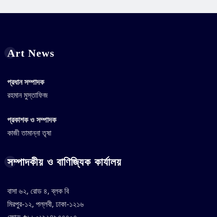
Art News
প্রধান সম্পাদক
রহমান মুস্তাফিজ
প্রকাশক ও সম্পাদক
কাজী তামান্না তৃষা
সম্পাদকীয় ও বাণিজ্যিক কার্যালয়
বাসা ৬২, রোড ৪, ব্লক বি
মিরপুর-১২, পল্লবী, ঢাকা-১২১৬
ফোন: +৮৮০১৯১৪৯৭৭৭০৭