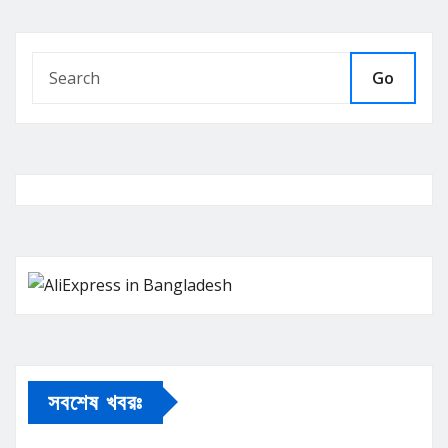
Go
সবশেষ খবরঃ