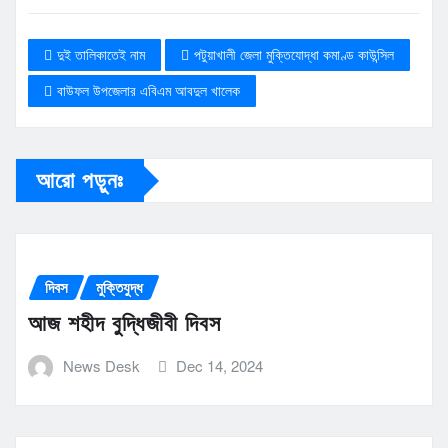
দুই তালিকাতেই নাম
পটুয়াখালী জেলা মুক্তিযোদ্ধা কমাণ্ড কাউন্সিল
বাউফল উপজেলার এবিএম আবদুল খালেক
আরো পড়ুনঃ
দিবস
মুক্তিযুদ্ধ
আজ শহীদ বুদ্ধিজীবী দিবস
News Desk
Dec 14, 2024