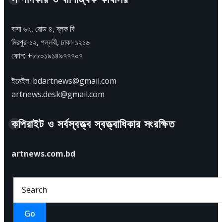
বাসা ৬২, রোড ৪, ব্লক বি
মিরপুর-১২, পল্লবী, ঢাকা-১২১৬
ফোন: +৮৮০১৯১৪৯৭৭৭০৭
ইমেইল: bdartnews@gmail.com
artnews.desk@gmail.com
কপিরাইট ও সর্বস্বত্ত্ব স্বত্ত্বাধিকার সংরক্ষিত
artnews.com.bd
Go