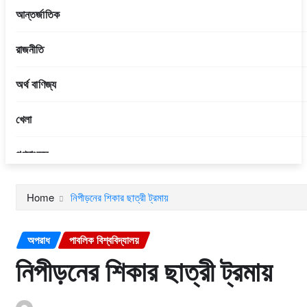
আন্তর্জাতিক
রাজনীতি
অর্থ বাণিজ্য
খেলা
গণমাধ্যম
আইন শৃঙ্খলা
Home
নিপীড়নের শিকার ছাত্রী ট্রমায়
বিনোদন
অপরাধ
পাবলিক বিশ্ববিদ্যালয়
প্রবাসী
নিপীড়নের শিকার ছাত্রী ট্রমায়
ফিচার