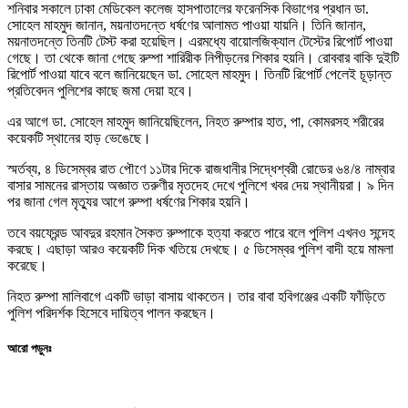
শনিবার সকালে ঢাকা মেডিকেল কলেজ হাসপাতালের ফরেনসিক বিভাগের প্রধান ডা.
সোহেল মাহমুদ জানান, ময়নাতদন্তে ধর্ষণের আলামত পাওয়া যায়নি। তিনি জানান,
ময়নাতদন্তে তিনটি টেস্ট করা হয়েছিল। এরমধ্যে বায়োলজিক্যাল টেস্টের রিপোর্ট পাওয়া
গেছে। তা থেকে জানা গেছে রুম্পা শারিরীক নিপীড়নের শিকার হয়নি। রোববার বাকি দুইটি
রিপোর্ট পাওয়া যাবে বলে জানিয়েছেন ডা. সোহেল মাহমুদ। তিনটি রিপোর্ট পেলেই চূড়ান্ত
প্রতিবেদন পুলিশের কাছে জমা দেয়া হবে।
এর আগে ডা. সোহেল মাহমুদ জানিয়েছিলেন, নিহত রুম্পার হাত, পা, কোমরসহ শরীরের
কয়েকটি স্থানের হাড় ভেঙেছে।
স্মর্তব্য, ৪ ডিসেম্বর রাত পৌণে ১১টার দিকে রাজধানীর সিদ্ধেশ্বরী রোডের ৬৪/৪ নাম্বার
বাসার সামনের রাস্তায় অজ্ঞাত তরুণীর মৃতদেহ দেখে পুলিশে খবর দেয় স্থানীয়রা। ৯ দিন
পর জানা গেল মৃত্যুর আগে রুম্পা ধর্ষণের শিকার হয়নি।
তবে বয়ফ্রেন্ড আবদুর রহমান সৈকত রুম্পাকে হত্যা করতে পারে বলে পুলিশ এখনও সন্দেহ
করছে। এছাড়া আরও কয়েকটি দিক খতিয়ে দেখছে। ৫ ডিসেম্বর পুলিশ বাদী হয়ে মামলা
করেছে।
নিহত রুম্পা মালিবাগে একটি ভাড়া বাসায় থাকতেন। তার বাবা হবিগঞ্জের একটি ফাঁড়িতে
পুলিশ পরিদর্শক হিসেবে দায়িত্ব পালন করছেন।
আরো পড়ুনঃ