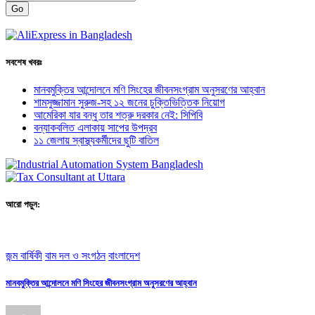
Go
সবশেষ খবরঃ
মানবমুক্তির আন্দোলনে মণি সিংহের জীবনসংগ্রাম অনুসরণের আহ্বান
শামসুজ্জামান সুরুজ-সহ ১২ জনের চুক্তিভিত্তিক নিয়োগ
আমেরিকা যার বন্ধু তার শত্রু দরকার নেই: সিপিবি
বন্যাকবলিত এলাকায় সাপের উপদ্রব
১১ জেলায় স্বাস্থ্যকর্মীদের ছুটি বাতিল
আরো পড়ুন:
জন্ম বার্ষিকী
বাম দল ও সংগঠন
বাংলাদেশ
মানবমুক্তির আন্দোলনে মণি সিংহের জীবনসংগ্রাম অনুসরণের আহ্বান