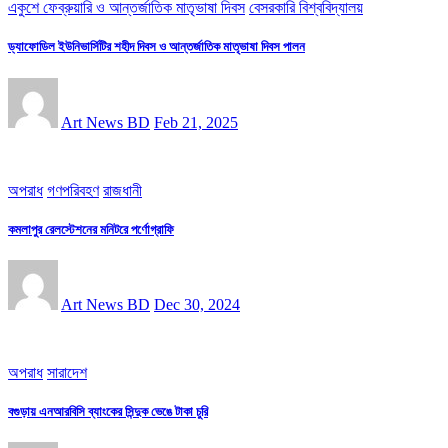
একুশে ফেব্রুয়ারি ও আন্তর্জাতিক মাতৃভাষা দিবস
বেসরকারি বিশ্ববিদ্যালয়
ড্যাফোডিল ইউনিভার্সিটির শহীদ দিবস ও আন্তর্জাতিক মাতৃভাষা দিবস পালন
Art News BD
Feb 21, 2025
অপরাধ
গণপরিবহণ
রাজধানী
কমলাপুর রেলস্টেশনের মনিটরে পর্ণোগ্রাফি
Art News BD
Dec 30, 2024
অপরাধ
সারাদেশ
বগুড়ায় এনআরবিসি ব্যাংকের সিন্দুক ভেঙে টাকা চুরি