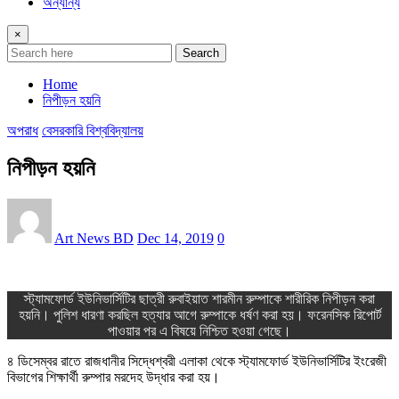
অন্যান্য
×
Search
Home
নিপীড়ন হয়নি
অপরাধ
বেসরকারি বিশ্ববিদ্যালয়
নিপীড়ন হয়নি
Art News BD
Dec 14, 2019
0
স্ট্যামফোর্ড ইউনিভার্সিটির ছাত্রী রুবাইয়াত শারমীন রুম্পাকে শারীরিক নিপীড়ন করা
হয়নি। পুলিশ ধারণা করছিল হত্যার আগে রুম্পাকে ধর্ষণ করা হয়। ফরেনসিক রিপোর্ট
পাওয়ার পর এ বিষয়ে নিশ্চিত হওয়া গেছে।
৪ ডিসেম্বর রাতে রাজধানীর সিদ্ধেশ্বরী এলাকা থেকে স্ট্যামফোর্ড ইউনিভার্সিটির ইংরেজী
বিভাগের শিক্ষার্থী রুম্পার মরদেহ উদ্ধার করা হয়।