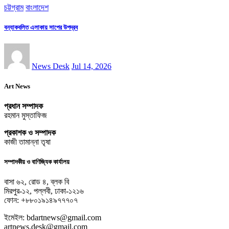
চট্টগ্রাম
বাংলাদেশ
বন্যাকবলিত এলাকায় সাপের উপদ্রব
News Desk
Jul 14, 2026
Art News
প্রধান সম্পাদক
রহমান মুস্তাফিজ
প্রকাশক ও সম্পাদক
কাজী তামান্না তৃষা
সম্পাদকীয় ও বাণিজ্যিক কার্যালয়
বাসা ৬২, রোড ৪, ব্লক বি
মিরপুর-১২, পল্লবী, ঢাকা-১২১৬
ফোন: +৮৮০১৯১৪৯৭৭৭০৭
ইমেইল: bdartnews@gmail.com
artnews.desk@gmail.com