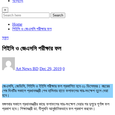
অন্যান্য
×
Search
Home
পিইসি ও জেএসসি পরীক্ষার ফল
স্কুল
পিইসি ও জেএসসি পরীক্ষার ফল
Art News BD
Dec 29, 2019
0
জেএসসি, জেডিসি, পিইসি ও ইইসি পরীক্ষার ফল প্রকাশিত হবে ৩১ ডিসেম্বর। বছরের
শেষ দিনটির সকালে প্রধানমন্ত্রী শেখ হাসিনার হাতে ফলাফলের সার-সংক্ষেপ তুলে দেয়া
হবে।
মঙ্গলবার সকালে প্রধানমন্ত্রীর কাছে ফলাফলের সার-সংক্ষেপ দেয়ার পর দুপুরে পূর্ণাঙ্গ ফল
প্রকাশ হবে। শিক্ষামন্ত্রী ডা. দীপুমনি আনুষ্ঠানিকভাবে ফল প্রকাশ করবেন।