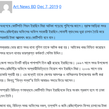
Art News BD
Dec 7, 2019
0
অবশেষে কোটিপতি পিয়ন ইয়াছিন মিয়া আটকা পড়েছে পুলিশের জালে। ব্রাহ্মণবাড়িয়া সদর
সাব-রেজিস্ট্রার অফিসের অফিস সহকারী ইয়াছিন সোনালী ব্যাংকের ভূয়া চালান তৈরি করে
সরকারি টাকা আত্মসাৎ করে কোটিপতি বনে যান।
শুক্রবার ভোর রাতে সদর থানা পুলিশ তাকে আটক করা হয়। আটকের খবর নিশ্চিত করেছেন
সদর মডেল থানার ভারপ্রাপ্ত কর্মকর্তা সেলিম উদ্দিন।
জেলা সদরে তিনটি বাড়ির পাশাপাশি তিন স্ত্রী রয়েছে ইয়াছিনের। ১৯৯৭ সালে সদর উপজেলা
সাব-রেজিস্ট্রি অফিসে অস্থায়ীভিত্তিতে নিয়োগ পান ইয়াছিন মিয়া। ২০০৬ সালে তার
চাকরি স্থায়ী হয়। এর মধ্যেই তাকে জেলার আশুগঞ্জ ও নাসিরনগর উপজেলায় বদলী করা
হয়। কিন্তু “ভিন্ন পন্থা”য় তিনি আবারও সদরে ফিরে আসেন।
সম্প্রতি বিভিন্ন গণমাধ্যমে কোটিপতি পিয়ন ইয়াছিনকে নিয়ে সংবাদ প্রকাশ হলে গা ঢাকা
দেন তিনি।
জানা যায়, বিভিন্ন সময় অফিসের নকল, তল্লাশি ও জমি রেজিস্ট্রেশন ফিসহ চালানের টাকা