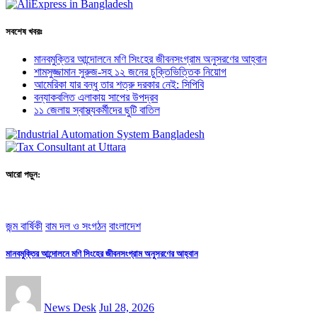
সবশেষ খবরঃ
মানবমুক্তির আন্দোলনে মণি সিংহের জীবনসংগ্রাম অনুসরণের আহ্বান
শামসুজ্জামান সুরুজ-সহ ১২ জনের চুক্তিভিত্তিক নিয়োগ
আমেরিকা যার বন্ধু তার শত্রু দরকার নেই: সিপিবি
বন্যাকবলিত এলাকায় সাপের উপদ্রব
১১ জেলায় স্বাস্থ্যকর্মীদের ছুটি বাতিল
আরো পড়ুন:
জন্ম বার্ষিকী
বাম দল ও সংগঠন
বাংলাদেশ
মানবমুক্তির আন্দোলনে মণি সিংহের জীবনসংগ্রাম অনুসরণের আহ্বান
News Desk
Jul 28, 2026