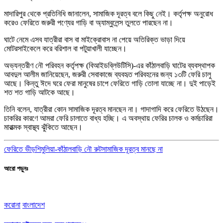
মাদারিপুর থেকে প্রতিনিধি জানালেন, সামাজিক দূরত্ব বলে কিছু নেই। কর্তৃপক্ষ অনুরোধ
করেও ফেরিতে জরুরী পণ্যের গাড়ি বা অ্যাম্বুলেন্স তুলতে পারছেন না।
ঘাটে নেমে এসব যাত্রীরা বাস বা মাইক্রোবাস না পেয়ে অতিরিক্ত ভাড়া দিয়ে
মোটরসাইকেলে করে বরিশাল বা পটুয়াখালী যাচ্ছেন।
অভ্যন্তরীণ নৌ পরিবহন কর্তৃপক্ষ (বিআইডব্লিউটিসি)-এর কাঁঠালবাড়ি ঘাটের ব্যবস্থাপক
আবদুল আলীম জানিয়েছেন, জরুরী সেবাকাজে ব্যবহৃত পরিবহনের জন্য ১৩টি ফেরি চালু
আছে। কিন্তু ঈদে ঘরে ফেরা মানুষের চাপে ফেরিতে গাড়ি তোলা যাচ্ছে না। দুই পাড়েই
শত শত গাড়ি আটকে আছে।
তিনি বলেন, যাত্রীরা কোন সামাজিক দূরত্ব মানছেন না। গাদাগাদি করে ফেরিতে উঠছেন।
চাকরির কারণে আমরা ফেরি চালাতে বাধ্য হচ্ছি। এ অবস্থায় ফেরির চালক ও কর্মচারিরা
মারাত্মক স্বাস্থ্য ঝুঁকিতে আছেন।
ফেরিতে ভীড়
শিমুলিয়া-কাঁঠালবাড়ি নৌ রুট
সামাজিক দূরত্ব মানছে না
আরো পড়ুনঃ
করোনা
বাংলাদেশ