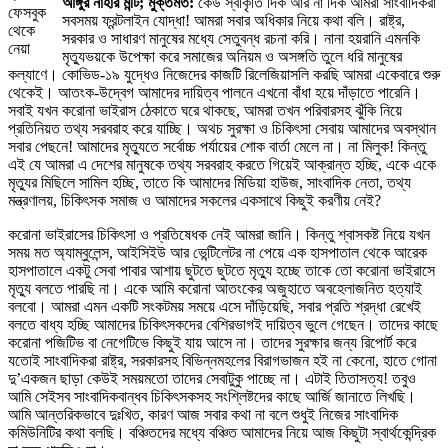
আঙ্গুর নাহার মন্টি; মুক্তমত:
কেউ স্বীকৃতি দিক আর না দিক আমরা সাংবাদিকরা
ফেসবুক
সবসময় ফ্রন্টলাইন যোদ্ধা! আমরা সবার অধিকার নিয়ে কথা বলি। রাষ্ট্র,
থেকে
সরকার ও সাধারণ মানুষের মধ্যে সেতুবন্ধ রচনা করি। নানা হয়রানি এমনকি
নেয়া
মৃত্যুভয়কে উপেক্ষা করে সমাজের অনিয়ম ও অসঙ্গতি তুলে ধরি মানুষের
কল্যাণে। কোভিড-১৯ যুদ্ধেও নিজেদের কাজটি রিলেজিয়াসলি করছি আমরা একেবারে শুরু
থেকেই। আতংক-উদ্বেগ আমাদের দায়িত্ব পালনে এখনো বাঁধা হয়ে দাঁড়াতে পারেনি।
সবাই যখন করোনা ভাইরাস ঠেকাতে ঘরে থাকছে, আমরা তখন পরিবারসহ ঝুঁকি নিয়ে
প্রতিনিয়ত তথ্য সরবরাহ করে যাচ্ছি। অথচ সুরক্ষা ও চিকিৎসা সেবায় আমাদের অবস্থান
সবার পেছনে! আমাদের মৃত্যুতে সর্বোচ্চ পর্যায়ের শোক বার্তা মেলে না। না মিলুক! কিন্তু
এই যে আমরা এ দেশের মানুষকে তথ্য সরবরাহ করতে গিয়েই আক্রান্ত হচ্ছি, একে একে
মৃত্যুর মিছিলে সামিল হচ্ছি, তাতে কি আমাদের মিডিয়া হাউজ, সাংবাদিক নেতা, তথ্য
মন্ত্রণালয়, চিকিৎসক সমাজ ও আমাদের সকলের একসাথে কিছুই করণীয় নেই?
করোনা ভাইরাসের চিকিৎসা ও প্রতিষেধক নেই আমরা জানি। কিন্তু শ্বাসকষ্ট নিয়ে যখন
সময় মত অ্যাম্বুলেন্স, আইসিইউ আর ভেন্টিলেটর না পেয়ে এক হাসপাতাল থেকে আরেক
হাসপাতালে একটু সেবা পাবার আশায় ছুটতে ছুটতে মৃত্যু হচ্ছে তাকে তো করোনা ভাইরাসে
মৃত্যু বলতে পারছি না। একে আমি করোনা আতংকের অজুহাতে অবহেলাজনিত হত্যাই
বলবো। আমরা এমন একটি সংকটময় সময়ে এসে দাঁড়িয়েছি, সবার প্রতি শ্রদ্ধা রেখেই
বলতে বাধ্য হচ্ছি আমাদের চিকিৎসকদের বেশিরভাগই দায়িত্ব ভুলে গেছেন। তাদের কাছে
করোনা পজিটিভ বা নেগেটিভে কিছুই যায় আসে না। তাদের সুরক্ষার জন্য রিপোর্ট করে
যতোই সাংবাদিকরা রাষ্ট্র, সরকারসহ বিভিন্নমহলের বিরাগভাজন হই না কেনো, হাতে গোনা
দু’একজন ছাড়া কেউই সময়মতো তাদের সেবাটুকু পাচ্ছে না। এটাই তিতাসত্য! তবুও
আমি সেইসব সাংবাদিকবান্ধব চিকিৎসকসহ সংশ্লিষ্টদের কাছে আর্জি জানাতে লিখছি।
আমি আন্তরিকভাবে দুঃখিত, কারণ আজ সবার কথা না বলে শুধুই নিজের সাংবাদিক
কমিউনিটির কথা বলছি। বঞ্চিতদের মধ্যে বঞ্চিত আমাদের নিয়ে আজ কিছুটা স্বার্থকেন্দ্রিক