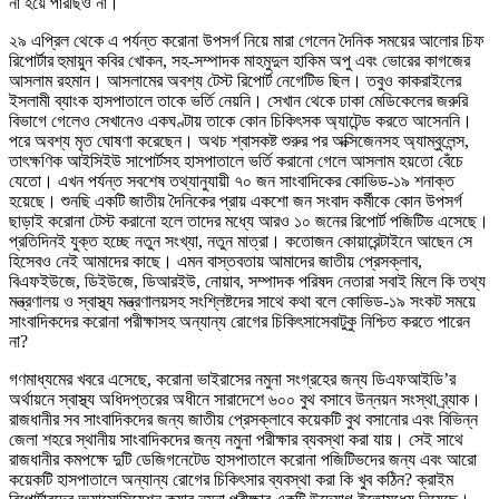
না হয়ে পারছিও না।
২৯ এপ্রিল থেকে এ পর্যন্ত করোনা উপসর্গ নিয়ে মারা গেলেন দৈনিক সময়ের আলোর চিফ
রিপোর্টার হুমায়ুন কবির খোকন, সহ-সম্পাদক মাহমুদুল হাকিম অপু এবং ভোরের কাগজের
আসলাম রহমান। আসলামের অবশ্য টেস্ট রিপোর্ট নেগেটিভ ছিল। তবুও কাকরাইলের
ইসলামী ব্যাংক হাসপাতালে তাকে ভর্তি নেয়নি। সেখান থেকে ঢাকা মেডিকেলের জরুরি
বিভাগে গেলেও সেখানেও একঘণ্টায় তাকে কোন চিকিৎসক অ্যাটেন্ড করতে আসেননি।
পরে অবশ্য মৃত ঘোষণা করেছেন। অথচ শ্বাসকষ্ট শুরুর পর অক্সিজেনসহ অ্যাম্বুলেন্স,
তাৎক্ষণিক আইসিইউ সাপোর্টসহ হাসপাতালে ভর্তি করানো গেলে আসলাম হয়তো বেঁচে
যেতো। এখন পর্যন্ত সবশেষ তথ্যানুযায়ী ৭০ জন সাংবাদিকের কোভিড-১৯ শনাক্ত
হয়েছে। শুনছি একটি জাতীয় দৈনিকের প্রায় একশো জন সংবাদ কর্মীকে কোন উপসর্গ
ছাড়াই করোনা টেস্ট করানো হলে তাদের মধ্যে আরও ১০ জনের রিপোর্ট পজিটিভ এসেছে।
প্রতিদিনই যুক্ত হচ্ছে নতুন সংখ্যা, নতুন মাত্রা। কতোজন কোয়ারেন্টাইনে আছেন সে
হিসেবও নেই আমাদের কাছে। এমন বাস্তবতায় আমাদের জাতীয় প্রেসক্লাব,
বিএফইউজে, ডিইউজে, ডিআরইউ, নোয়াব, সম্পাদক পরিষদ নেতারা সবাই মিলে কি তথ্য
মন্ত্রণালয় ও স্বাস্থ্য মন্ত্রণালয়সহ সংশ্লিষ্টদের সাথে কথা বলে কোভিড-১৯ সংকট সময়ে
সাংবাদিকদের করোনা পরীক্ষাসহ অন্যান্য রোগের চিকিৎসাসেবাটুকু নিশ্চিত করতে পারেন
না?
গণমাধ্যমের খবরে এসেছে, করোনা ভাইরাসের নমুনা সংগ্রহের জন্য ডিএফআইডি’র
অর্থায়নে স্বাস্থ্য অধিদপ্তরের অধীনে সারাদেশে ৬০০ বুথ বসাবে উন্নয়ন সংস্থা ব্র্যাক।
রাজধানীর সব সাংবাদিকদের জন্য জাতীয় প্রেসক্লাবে কয়েকটি বুথ বসানোর এবং বিভিন্ন
জেলা শহরে স্থানীয় সাংবাদিকদের জন্য নমুনা পরীক্ষার ব্যবস্থা করা যায়। সেই সাথে
রাজধানীর কমপক্ষে দুটি ডেজিগনেটেড হাসপাতালে করোনা পজিটিভদের জন্য এবং আরো
কয়েকটি হাসপাতালে অন্যান্য রোগের চিকিৎসার ব্যবস্থা করা কি খুব কঠিন? ক্রাইম