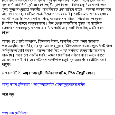
রিপোর্টারদের অ্যাসোসিয়েশন ক্র্যাব নমুনা পরীক্ষার একটি উদ্যোগ ইতোমধ্যে নিয়েছে।
ব্রডকাস্ট জার্নালিস্ট সেন্টারও বেশ কিছু উদ্যোগ নিচ্ছে। সিনিয়র-জুনিয়র সাংবাদিকরাও
ক্ষুদ্র ক্ষুদ্র সাধ্যমতো সহকর্মীর পাশে দাঁড়াতে চেষ্টা চালিয়ে যাচ্ছে। আলাদা আলাদা করে
নয়, এখন মনে হয় সমন্বিত একটা উদ্যোগ সময়ের দাবি। কোভিড-১৯ শনাক্ত হওয়ার
আগেই আমরা চিকিৎসা সেবা না পেয়ে, আতংকে মারা যাচ্ছি। পরিবারের সদস্যসহ
বিপর্যস্ত দিন কাটছে আক্রান্তদের। নিজ পেশার সহকর্মীদের মৃত্যুর পর সামাজিক
যোগাযোগ মাধ্যমজুড়ে মাতমও আর নিতে পারছি না। সবাই মিলে কিছু একটা করুন
প্লিজ।
আমার এই পোস্টে সম্পাদক, নিউজরুম লিডার, সাংবাদিক নেতা, তথ্য মন্ত্রণালয়,
প্রধানমন্ত্রীর প্রেস উইং, স্বাস্থ্য মন্ত্রণালয়, ব্র্যাক, চিকিৎসকসহ আমার ফ্রেন্ডলিস্টে থাকা
সংশ্লিষ্টদের ট্যাগ করলাম। অনেক আশা নিয়ে একটা সমন্বিত উদ্যোগের অপেক্ষায়
থাকলাম। মরবো তো একদিন সবাই! আমরা সাংবাদিকরা দায়িত্ব পালন করতে করতে
মরতেও ভয় পাই না। তবে কঠিনতম সংকটকালে চতুর্থ স্তম্ভের বাঁচার চেষ্টাটাও জারি
থাকুক!
লেখক পরিচিতি:
আঙ্গুর নাহার মন্টি; সিনিয়র সাংবাদিক, নিউজ টোয়েন্টি ফোর।
আঙ্গুর নাহার মন্টি
করোনা
গণমাধ্যম
ফ্রন্টলাইন যোদ্ধা
মুক্তমত
সাংবাদিক
আরো পড়ুনঃ
গণমাধ্যম
টেলিভিশন