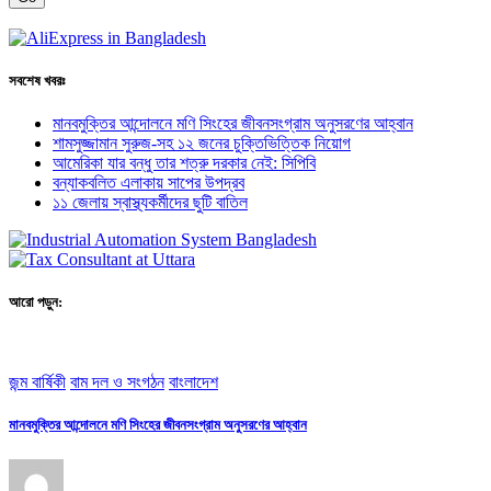
সবশেষ খবরঃ
মানবমুক্তির আন্দোলনে মণি সিংহের জীবনসংগ্রাম অনুসরণের আহ্বান
শামসুজ্জামান সুরুজ-সহ ১২ জনের চুক্তিভিত্তিক নিয়োগ
আমেরিকা যার বন্ধু তার শত্রু দরকার নেই: সিপিবি
বন্যাকবলিত এলাকায় সাপের উপদ্রব
১১ জেলায় স্বাস্থ্যকর্মীদের ছুটি বাতিল
আরো পড়ুন:
জন্ম বার্ষিকী
বাম দল ও সংগঠন
বাংলাদেশ
মানবমুক্তির আন্দোলনে মণি সিংহের জীবনসংগ্রাম অনুসরণের আহ্বান