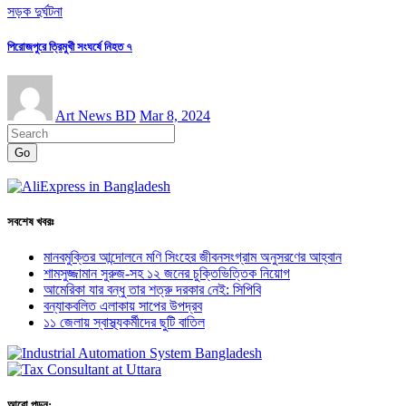
সড়ক দুর্ঘটনা
পিরোজপুরে ত্রিমুখী সংঘর্ষে নিহত ৭
Art News BD
Mar 8, 2024
Go
সবশেষ খবরঃ
মানবমুক্তির আন্দোলনে মণি সিংহের জীবনসংগ্রাম অনুসরণের আহ্বান
শামসুজ্জামান সুরুজ-সহ ১২ জনের চুক্তিভিত্তিক নিয়োগ
আমেরিকা যার বন্ধু তার শত্রু দরকার নেই: সিপিবি
বন্যাকবলিত এলাকায় সাপের উপদ্রব
১১ জেলায় স্বাস্থ্যকর্মীদের ছুটি বাতিল
আরো পড়ুন: