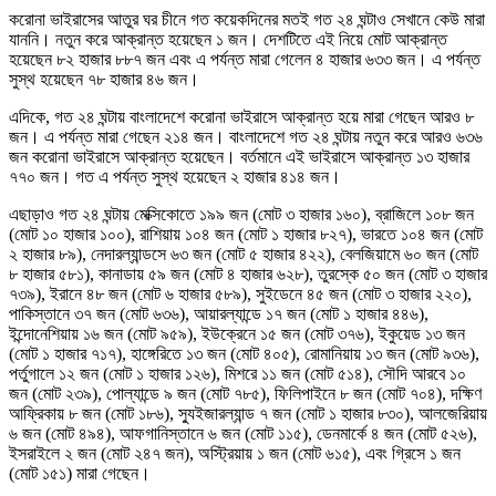
করোনা ভাইরাসের আতুর ঘর চীনে গত কয়েকদিনের মতই গত ২৪ ঘন্টাও সেখানে কেউ মারা
যাননি। নতুন করে আক্রান্ত হয়েছেন ১ জন। দেশটিতে এই নিয়ে মোট আক্রান্ত
হয়েছেন ৮২ হাজার ৮৮৭ জন এবং এ পর্যন্ত মারা গেলেন ৪ হাজার ৬৩৩ জন। এ পর্যন্ত
সুস্থ হয়েছেন ৭৮ হাজার ৪৬ জন।
এদিকে, গত ২৪ ঘন্টায় বাংলাদেশে করোনা ভাইরাসে আক্রান্ত হয়ে মারা গেছেন আরও ৮
জন। এ পর্যন্ত মারা গেছেন ২১৪ জন। বাংলাদেশে গত ২৪ ঘন্টায় নতুন করে আরও ৬৩৬
জন করোনা ভাইরাসে আক্রান্ত হয়েছেন। বর্তমানে এই ভাইরাসে আক্রান্ত ১৩ হাজার
৭৭০ জন। গত এ পর্যন্ত সুস্থ হয়েছেন ২ হাজার ৪১৪ জন।
এছাড়াও গত ২৪ ঘন্টায় মেক্সিকোতে ১৯৯ জন (মোট ৩ হাজার ১৬০), ব্রাজিলে ১০৮ জন
(মোট ১০ হাজার ১০০), রাশিয়ায় ১০৪ জন (মোট ১ হাজার ৮২৭), ভারতে ১০৪ জন (মোট
২ হাজার ৮৯), নেদারল্যান্ডসে ৬৩ জন (মোট ৫ হাজার ৪২২), বেলজিয়ামে ৬০ জন (মোট
৮ হাজার ৫৮১), কানাডায় ৫৯ জন (মোট ৪ হাজার ৬২৮), তুরস্কে ৫০ জন (মোট ৩ হাজার
৭৩৯), ইরানে ৪৮ জন (মোট ৬ হাজার ৫৮৯), সুইডেনে ৪৫ জন (মোট ৩ হাজার ২২০),
পাকিস্তানে ৩৭ জন (মোট ৬৩৬), আয়ারল্যান্ডে ১৭ জন (মোট ১ হাজার ৪৪৬),
ইন্দোনেশিয়ায় ১৬ জন (মোট ৯৫৯), ইউক্রেনে ১৫ জন (মোট ৩৭৬), ইকুয়েড ১৩ জন
(মোট ১ হাজার ৭১৭), হাঙ্গেরিতে ১৩ জন (মোট ৪০৫), রোমানিয়ায় ১৩ জন (মোট ৯৩৬),
পর্তুগালে ১২ জন (মোট ১ হাজার ১২৬), মিশরে ১১ জন (মোট ৫১৪), সৌদি আরবে ১০
জন (মোট ২৩৯), পোল্যান্ডে ৯ জন (মোট ৭৮৫), ফিলিপাইনে ৮ জন (মোট ৭০৪), দক্ষিণ
আফ্রিকায় ৮ জন (মোট ১৮৬), স্যুইজারল্যান্ড ৭ জন (মোট ১ হাজার ৮৩০), আলজেরিয়ায়
৬ জন (মোট ৪৯৪), আফগানিস্তানে ৬ জন (মোট ১১৫), ডেনমার্কে ৪ জন (মোট ৫২৬),
ইসরাইলে ২ জন (মোট ২৪৭ জন), অস্ট্রিয়ায় ১ জন (মোট ৬১৫), এবং গ্রিসে ১ জন
(মোট ১৫১) মারা গেছেন।