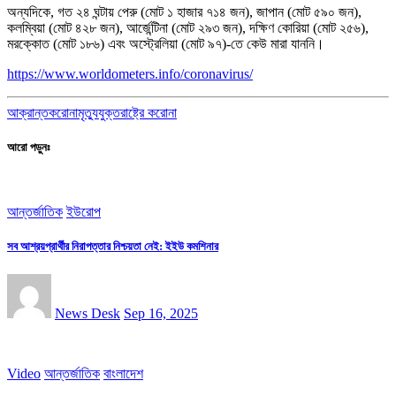
অন্যদিকে, গত ২৪ ঘন্টায় পেরু (মোট ১ হাজার ৭১৪ জন), জাপান (মোট ৫৯০ জন),
কলম্বিয়া (মোট ৪২৮ জন), আর্জেন্টিনা (মোট ২৯৩ জন), দক্ষিণ কোরিয়া (মোট ২৫৬),
মরক্কোত (মোট ১৮৬) এবং অস্ট্রেলিয়া (মোট ৯৭)-তে কেউ মারা যাননি।
https://www.worldometers.info/coronavirus/
আক্রান্ত
করোনা
মৃত্যু
যুক্তরাষ্ট্রে করোনা
আরো পড়ুনঃ
আন্তর্জাতিক
ইউরোপ
সব আশ্রয়প্রার্থীর নিরাপত্তার নিশ্চয়তা নেই: ইইউ কমশিনার
News Desk
Sep 16, 2025
Video
আন্তর্জাতিক
বাংলাদেশ