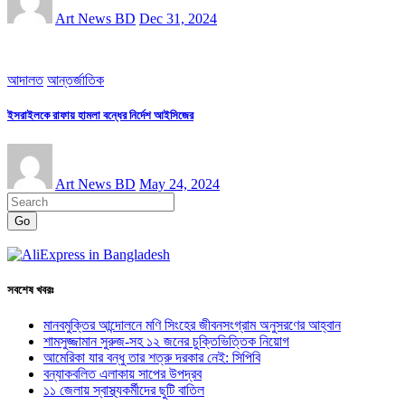
Art News BD
Dec 31, 2024
আদালত
আন্তর্জাতিক
ইসরাইলকে রাফায় হামলা বন্ধের নির্দেশ আইসিজের
Art News BD
May 24, 2024
Go
সবশেষ খবরঃ
মানবমুক্তির আন্দোলনে মণি সিংহের জীবনসংগ্রাম অনুসরণের আহ্বান
শামসুজ্জামান সুরুজ-সহ ১২ জনের চুক্তিভিত্তিক নিয়োগ
আমেরিকা যার বন্ধু তার শত্রু দরকার নেই: সিপিবি
বন্যাকবলিত এলাকায় সাপের উপদ্রব
১১ জেলায় স্বাস্থ্যকর্মীদের ছুটি বাতিল